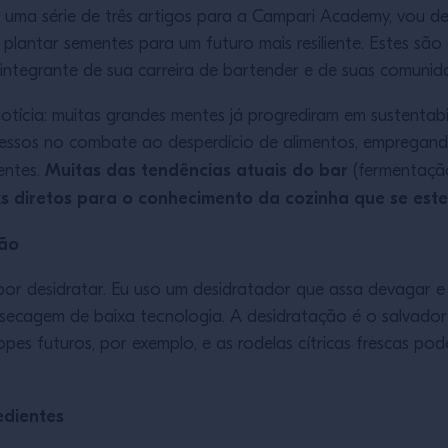
e uma série de três artigos para a Campari Academy, vou 
plantar sementes para um futuro mais resiliente. Estes são 
 integrante de sua carreira de bartender e de suas comunid
cia: muitas grandes mentes já progrediram em sustentabi
essos no combate ao desperdício de alimentos, empregando 
Muitas das tendências atuais do bar
ientes.
(fermentaçã
ks diretos para o conhecimento da cozinha que se este
ção
 por desidratar. Eu uso um desidratador que assa devagar 
secagem de baixa tecnologia. A desidratação é o salvador
opes futuros, por exemplo, e as rodelas cítricas frescas 
edientes