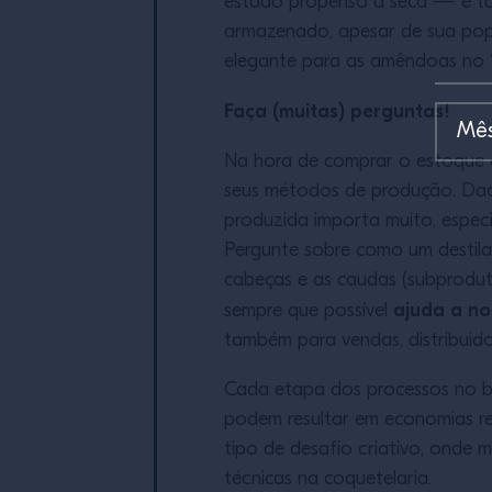
estado propenso à seca — e tam
armazenado, apesar de sua popul
elegante para as amêndoas no “
Faça (muitas) perguntas!
Na hora de comprar o estoque d
seus métodos de produção. Dado
produzida importa muito, especi
Pergunte sobre como um destilado
cabeças e as caudas (subprodu
ajuda a no
sempre que possível
também para vendas, distribuidor
Cada etapa dos processos no bar
podem resultar em economias re
tipo de desafio criativo, onde
técnicas na coquetelaria.