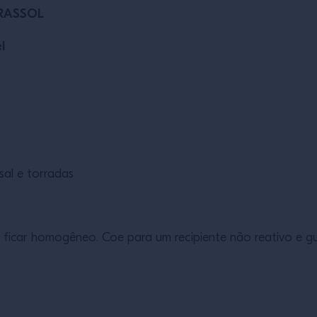
IRASSOL
l
sal e torradas
é ficar homogêneo. Coe para um recipiente não reativo e g