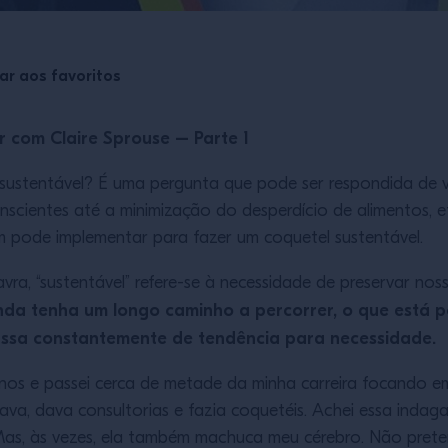
ar aos favoritos
r com Claire Sprouse – Parte 1
r sustentável? É uma pergunta que pode ser respondida de 
cientes até a minimização do desperdício de alimentos, et
m pode implementar para fazer um coquetel sustentável.
vra, “sustentável” refere-se à necessidade de preservar nos
nda tenha um longo caminho a percorrer, o que está po
assa constantemente de tendência para necessidade.
nos e passei cerca de metade da minha carreira focando e
va, dava consultorias e fazia coquetéis. Achei essa indaga
 Mas, às vezes, ela também machuca meu cérebro. Não pret