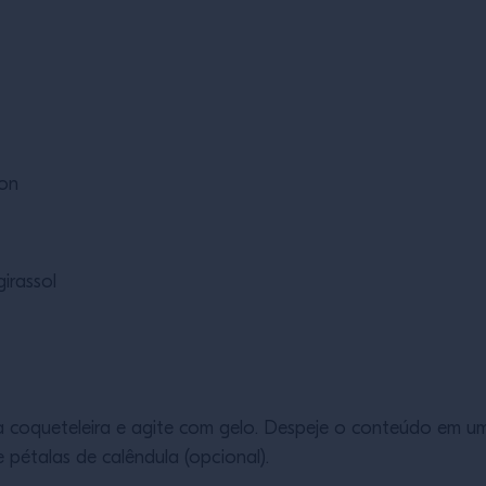
bon
girassol
 coqueteleira e agite com gelo. Despeje o conteúdo em u
 pétalas de calêndula (opcional).