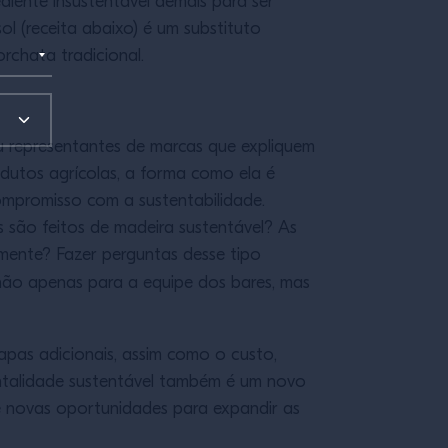
ente insustentável demais para ser
l (receita abaixo) é um substituto
chata tradicional.
u representantes de marcas que expliquem
dutos agrícolas, a forma como ela é
ompromisso com a sustentabilidade.
is são feitos de madeira sustentável? As
mente? Fazer perguntas desse tipo
 não apenas para a equipe dos bares, mas
apas adicionais, assim como o custo,
ntalidade sustentável também é um novo
 e novas oportunidades para expandir as