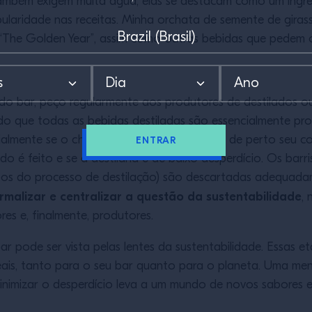
bém exigem muita água, elas se destacam como um ingredi
aridade nas receitas. Minha orchata de semente de girasso
The Golden Year”, assim como outras bebidas que pedem or
o bar, peço regularmente aos produtores de destilados o
 que todas as bebidas destiladas são essencialmente pro
almente se o chefe de um bar quiser seguir de perto seu c
ENTRAR
 é feito e se a destilaria é de baixo desperdício. Os barr
tos do processo de destilação) são descartadas adequada
rmalizar e centralizar a questão da sustentabilidade
,
es e, finalmente, produtores.
 pode ser vista pelas lentes da sustentabilidade. Essas et
ais, tanto para o seu bar quanto para o planeta. Uma me
 minimizar o desperdício leva a um mundo de novos sabores