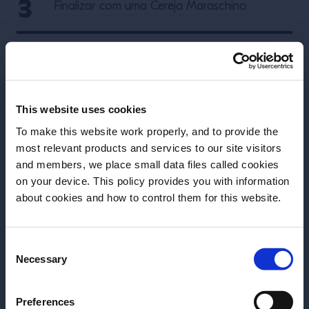
Finalizar com uma Cereja Maraschino.
Mais receitas
This website uses cookies
To make this website work properly, and to provide the
most relevant products and services to our site visitors
and members, we place small data files called cookies
on your device. This policy provides you with information
Antes de começar, precisamos saber sua
about cookies and how to control them for this website.
data de nascimento.
Consent
Por favor, selecione um País:
Necessary
Selection
Preferences
RECEITA
RECEITA