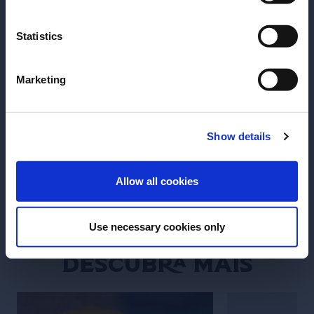
Manhattan
Grand Sidecar
Statistics
Receita do drink Manhattan:
Receita do drink
aprenda a fazer
aprenda a fazer
Marketing
Show details
VER RECEITA
VER RECEITA
ENTRAR
Allow all cookies
Use necessary cookies only
Descubra mais