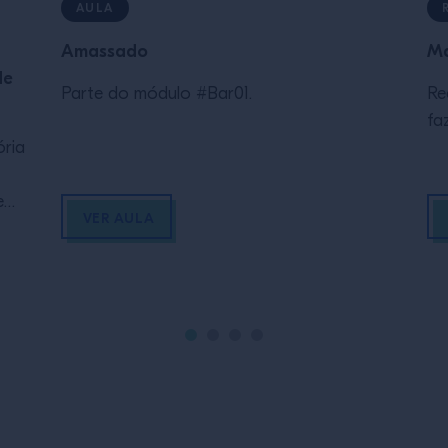
AULA
Amassado
Ma
de
Parte do módulo #Bar01.
Re
fa
ória
e
VER AULA
pari
al