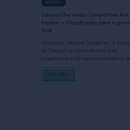
ARTIGO
Campari Bartender Competition Red
Passion – Classificados para a gran
final
Americano, Negroni, Sbagliato… a trajet
de Campari se confunde com a da
coquetelaria e foi nessa convergência d
momentos marcantes que fomos buscar
inspiração para mais uma etapa da Cam
LEIA MAIS
Bartender Competition 2022. Na semifin
da competição, nossos bartenders
aceitaram a missão de escolher duas
décadas da história da coquetelaria
mundial e desenvolver dois drinks: […]