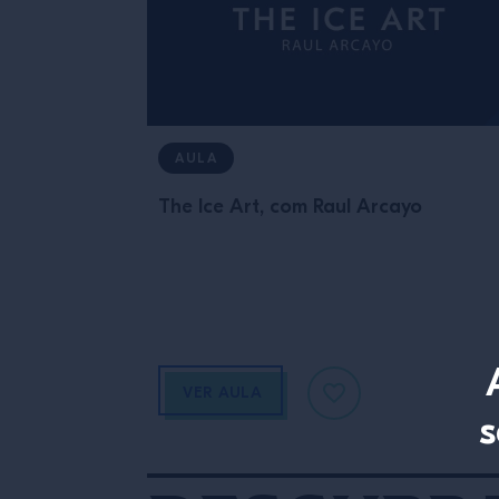
AULA
The Ice Art, com Raul Arcayo
VER AULA
s