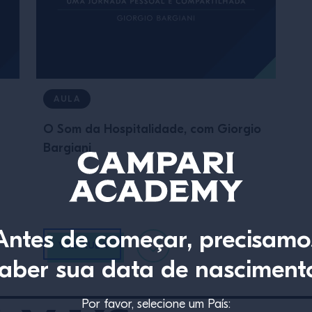
AULA
O Som da Hospitalidade, com Giorgio
Bargiani
Antes de começar, precisamo
VER AULA
aber sua data de nasciment
Por favor, selecione um País: