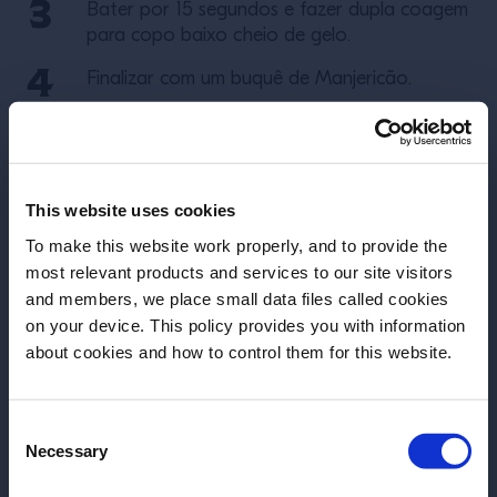
Bater por 15 segundos e fazer dupla coagem
para copo baixo cheio de gelo.
Finalizar com um buquê de Manjericão.
Mais receitas
This website uses cookies
To make this website work properly, and to provide the
most relevant products and services to our site visitors
and members, we place small data files called cookies
on your device. This policy provides you with information
Antes de começar, precisamos saber sua
about cookies and how to control them for this website.
data de nascimento.
Consent
Por favor, selecione um País:
Necessary
Selection