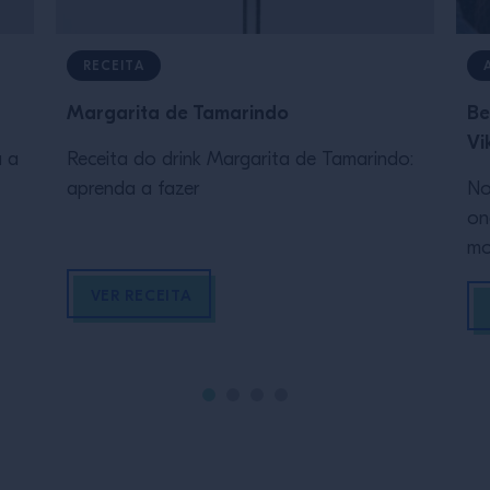
RECEITA
Margarita de Tamarindo
Be
Vi
a a
Receita do drink Margarita de Tamarindo:
aprenda a fazer
No
on
mo
ga
VER RECEITA
ex
mo
ex
va
na
en
[…