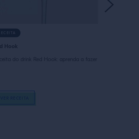
RECEITA
RECEITA
d Hook
Moscow Mu
ceita do drink Red Hook: aprenda a fazer
Receita do d
fazer
VER RECEITA
VER RECEI