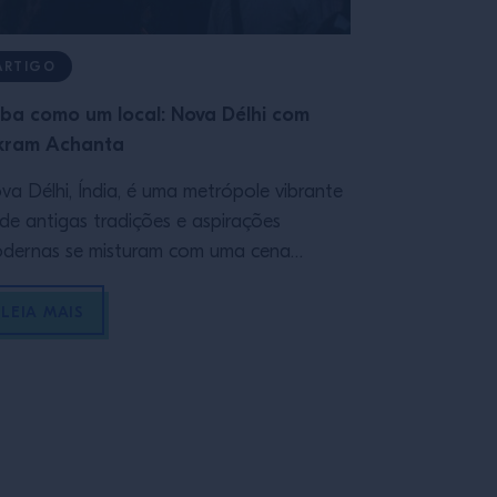
ARTIGO
AULA
ba como um local: Nova Délhi com
Campari
kram Achanta
Parte do mód
va Délhi, Índia, é uma metrópole vibrante
de antigas tradições e aspirações
dernas se misturam com uma cena
stronômica e de bebidas em plena
VER AULA
pansão, proporcionando tanto aos
LEIA MAIS
radores quanto aos visitantes uma
periência única e inesquecível, como
mos descobrir com Vikram Achanta, um
tivo apaixonado com um conhecimento
ciclopédico da cidade.. No coração da
]