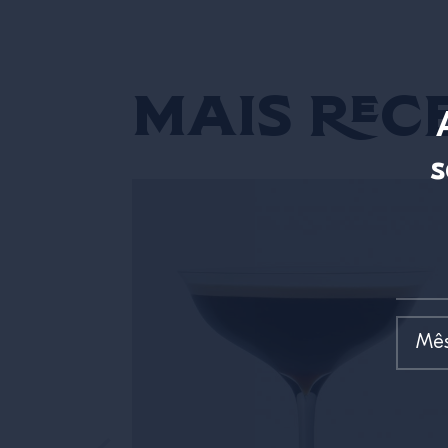
Mais rece
s