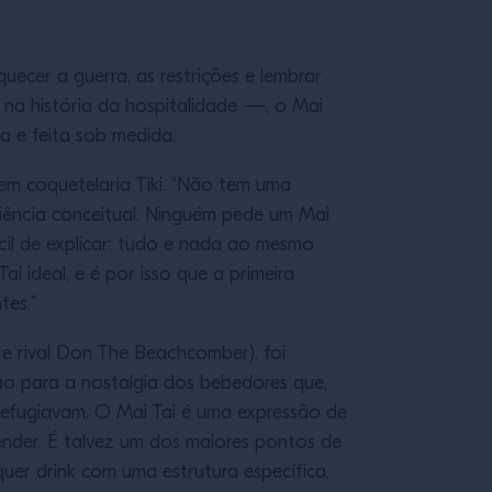
quecer a guerra, as restrições e lembrar
na história da hospitalidade —, o Mai
da e feita sob medida.
 em coquetelaria Tiki. “Não tem uma
riência conceitual. Ninguém pede um Mai
cil de explicar: tudo e nada ao mesmo
 ideal, e é por isso que a primeira
tes.”
o e rival Don The Beachcomber), foi
ução para a nostalgia dos bebedores que,
 refugiavam. O Mai Tai é uma expressão de
ender. É talvez um dos maiores pontos de
lquer drink com uma estrutura específica,