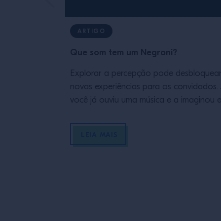
ARTIGO
Que som tem um Negroni?
Explorar a percepção pode desbloquea
novas experiências para os convidados.
você já ouviu uma música e a imaginou 
cores (por exemplo, sintetizadores que
evocam luzes de neon), então você já
LEIA MAIS
conhece o que é a sinestesia. Eddie Hans
da Campari Academy, descreve esse
fenômeno como “quando seus sentidos 
entrelaçam e você percebe […]