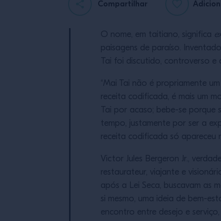
Compartilhar
Adicion
O nome, em taitiano, significa
e
paisagens de paraíso. Inventad
Tai foi discutido, controverso e
“Mai Tai não é propriamente um 
receita codificada, é mais um 
Tai por acaso; bebe-se porque s
tempo, justamente por ser a exp
receita codificada só apareceu n
Victor Jules Bergeron Jr., verda
restaurateur, viajante e visioná
após a Lei Seca, buscavam as me
si mesmo, uma ideia de bem-esta
encontro entre desejo e serviço,