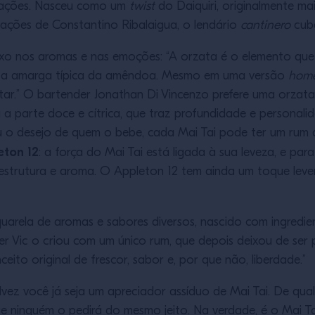
riações. Nasceu como um
twist
do Daiquiri, originalmente ma
riações de Constantino Ribalaigua, o lendário
cantinero
cub
exo nos aromas e nas emoções: “A orzata é o elemento que 
nota amarga típica da amêndoa. Mesmo em uma versão
hom
ar.” O bartender Jonathan Di Vincenzo prefere uma orzat
a parte doce e cítrica, que traz profundidade e personalid
o desejo de quem o bebe, cada Mai Tai pode ter um rum d
eton 12
: a força do Mai Tai está ligada à sua leveza, e par
estrutura e aroma. O Appleton 12 tem ainda um toque lev
uarela de aromas e sabores diversos, nascido com ingredien
rader Vic o criou com um único rum, que depois deixou de se
ito original de frescor, sabor e, por que não, liberdade.”
alvez você já seja um apreciador assíduo de Mai Tai. De q
e ninguém o pedirá do mesmo jeito. Na verdade, é o Mai T