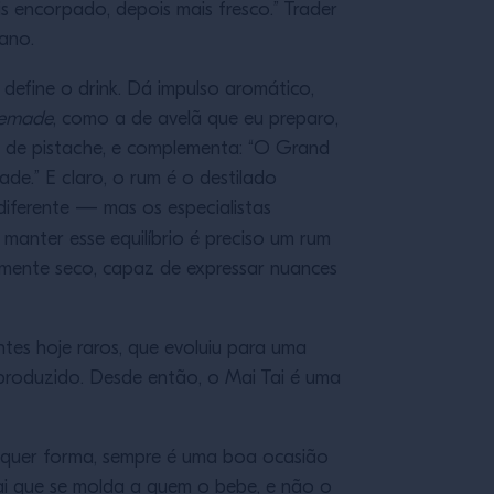
is encorpado, depois mais fresco.” Trader
ano.
define o drink. Dá impulso aromático,
emade
, como a de avelã que eu preparo,
a de pistache, e complementa: “O Grand
ade.” E claro, o rum é o destilado
iferente — mas os especialistas
a manter esse equilíbrio é preciso um rum
emente seco, capaz de expressar nuances
tes hoje raros, que evoluiu para uma
r produzido. Desde então, o Mai Tai é uma
ualquer forma, sempre é uma boa ocasião
ai que se molda a quem o bebe, e não o