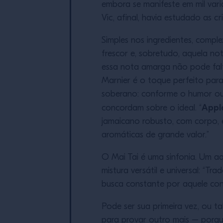
embora se manifeste em mil va
Vic, afinal, havia estudado as c
Simples nos ingredientes, compl
frescor e, sobretudo, aquela 
essa nota amarga não pode falt
Marnier é o toque perfeito para 
soberano: conforme o humor ou 
Appl
concordam sobre o ideal. “
jamaicano robusto, com corpo, 
aromáticas de grande valor.”
O Mai Tai é uma sinfonia. Um aq
mistura versátil e universal: “T
busca constante por aquele conce
Pode ser sua primeira vez, ou t
para provar outro mais – porqu