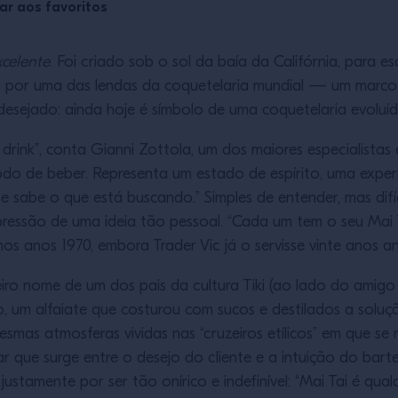
ar aos favoritos
xcelente
. Foi criado sob o sol da baía da Califórnia, para es
o por uma das lendas da coquetelaria mundial — um marco 
 desejado: ainda hoje é símbolo de uma coquetelaria evoluí
drink”, conta Gianni Zottola, um dos maiores especialistas
modo de beber. Representa um estado de espírito, uma expe
e sabe o que está buscando.” Simples de entender, mas difí
ressão de uma ideia tão pessoal. “Cada um tem o seu Mai Tai
os anos 1970, embora Trader Vic já o servisse vinte anos an
deiro nome de um dos pais da cultura Tiki (ao lado do amig
rio, um alfaiate que costurou com sucos e destilados a sol
smas atmosferas vividas nas “cruzeiros etílicos” em que se
r que surge entre o desejo do cliente e a intuição do bart
 justamente por ser tão onírico e indefinível: “Mai Tai é qua