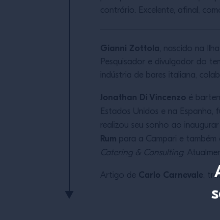
contrário. Excelente, afinal, co
Gianni Zottola
, nascido na Ilh
Pesquisador e divulgador do te
indústria de bares italiana, co
Jonathan Di Vincenzo
é barten
Estados Unidos e na Espanha, 
realizou seu sonho ao inaugura
Rum
para a Campari e também
Catering & Consulting
. Atualme
Carlo Carnevale
Artigo de
, tr
s