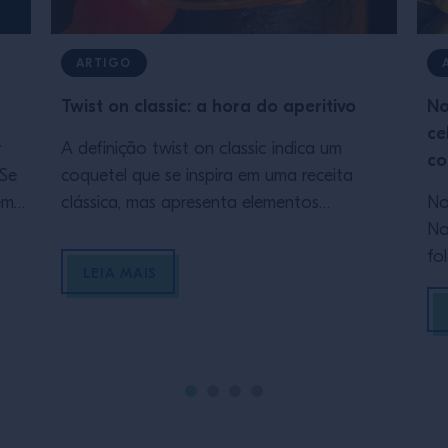
ARTIGO
Twist on classic: a hora do aperitivo
No
ce
r
A definição twist on classic indica um
co
 Se
coquetel que se inspira em uma receita
em
clássica, mas apresenta elementos
No
inovadores que o tornam um produto único
No
e independente. Justamente pela natureza
fo
LEIA MAIS
el,
criativa dos twist on classic, criar um
hi
coquetel que satisfaça os clientes requer
Br
se
fantasia e pesquisa, unidas à paixão e à
hi
mente aberta. Quem sabe […]
ma
or