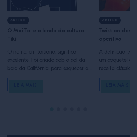
ARTIGO
ARTIGO
O Mai Tai e a lenda da cultura
Twist on classi
Tiki
aperitivo
O nome, em taitiano, significa
A definição twist
excelente. Foi criado sob o sol da
um coquetel que
baía da Califórnia, para esquecer a
receita clássica
guerra, as restrições e lembrar
elementos inov
paisagens de paraíso. Inventado por
um produto únic
LEIA MAIS
LEIA MAIS
uma das lendas da coquetelaria
Justamente pela 
mundial — um marco na história da
dos twist on clas
hospitalidade —, o Mai Tai foi
coquetel que sat
discutido, controverso e desejado:
requer fantasia 
ainda hoje é símbolo de […]
paixão e à men
sabe […]