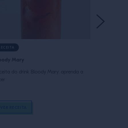
RECEITA
RECEITA
oody Mary
Manhattan
ceita do drink Bloody Mary: aprenda a
Receita do d
zer
fazer
VER RECEITA
VER RECEI