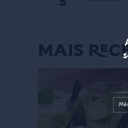
Mais rece
s