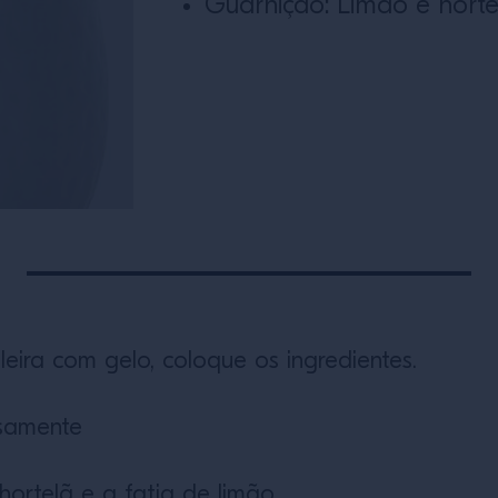
Guarnição: Limão e horte
ira com gelo, coloque os ingredientes.
samente
ortelã e a fatia de limão.