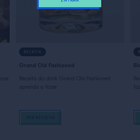
ENTRAR
RECEITA
Grand Old Fashioned
Bl
azer
Receita do drink Grand Old Fashioned:
Re
aprenda a fazer
fa
VER RECEITA