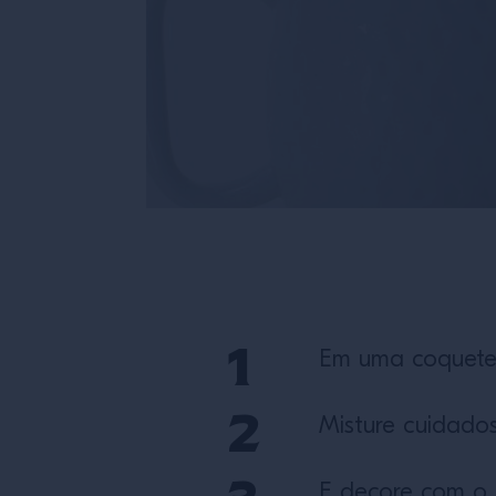
Em uma coquetele
Misture cuidado
E decore com o h