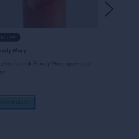
RECEITA
RECEITA
oody Mary
Cosmopolit
ceita do drink Bloody Mary: aprenda a
Receita do d
zer
fazer
VER RECEITA
VER RECEI