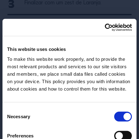
Finalizar com um zest de Laranja.
Mais receitas
This website uses cookies
To make this website work properly, and to provide the
most relevant products and services to our site visitors
and members, we place small data files called cookies
on your device. This policy provides you with information
Antes de começar, precisamos saber sua
about cookies and how to control them for this website.
data de nascimento.
Consent
Por favor, selecione um País:
Necessary
Selection
Preferences
RECEITA
RECEITA