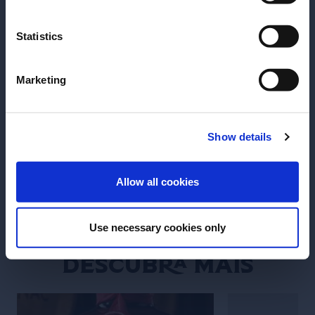
Cuba Libre
Kentucky Buck
Statistics
Receita do drink Cuba Libre:
Receita do drin
aprenda a fazer
aprenda a fazer
Marketing
Show details
VER RECEITA
VER RECEITA
ENTRAR
Allow all cookies
Use necessary cookies only
Descubra mais