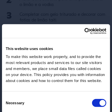
o limão e a vodka.
Completar com gelo triturado e decorar com
fatias de limão taiti.
Mais receitas
This website uses cookies
To make this website work properly, and to provide the
most relevant products and services to our site visitors
and members, we place small data files called cookies
on your device. This policy provides you with information
Antes de começar, precisamos saber sua
about cookies and how to control them for this website.
data de nascimento.
Consent
Por favor, selecione um País:
Necessary
Selection