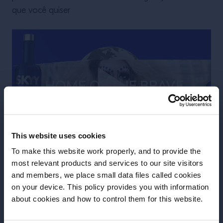
que você quiser
This website uses cookies
To make this website work properly, and to provide the
most relevant products and services to our site visitors
and members, we place small data files called cookies
on your device. This policy provides you with information
Anterior
Próximo
Antes de começar, precisamos saber sua
about cookies and how to control them for this website.
data de nascimento.