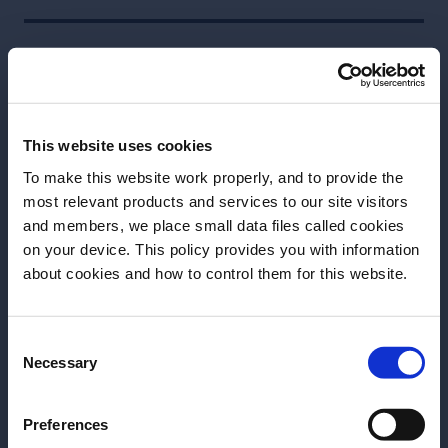
Mais receitas
This website uses cookies
To make this website work properly, and to provide the
most relevant products and services to our site visitors
and members, we place small data files called cookies
on your device. This policy provides you with information
Antes de começar, precisamos saber sua
about cookies and how to control them for this website.
data de nascimento.
Consent
Por favor, selecione um País:
Necessary
Selection
RECEITA
RECEITA
Preferences
Cosmopolitan
Americano