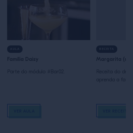
AULA
RECEITA
Família Daisy
Margarita (up)
Parte do módulo #Bar02.
Receita do drink
aprenda a fazer
VER AULA
VER RECEITA