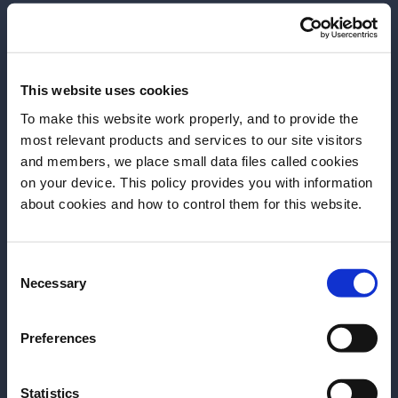
This website uses cookies
To make this website work properly, and to provide the
most relevant products and services to our site visitors
and members, we place small data files called cookies
on your device. This policy provides you with information
Antes de começar, precisamos saber sua
about cookies and how to control them for this website.
data de nascimento.
Consent
Por favor, selecione um País:
Necessary
Selection
RECEITA
RECEITA
Americano
Gin Tônica
Preferences
Receita do drink Americano: aprenda
Receita do drink
a fazer
aprenda a fazer
Statistics