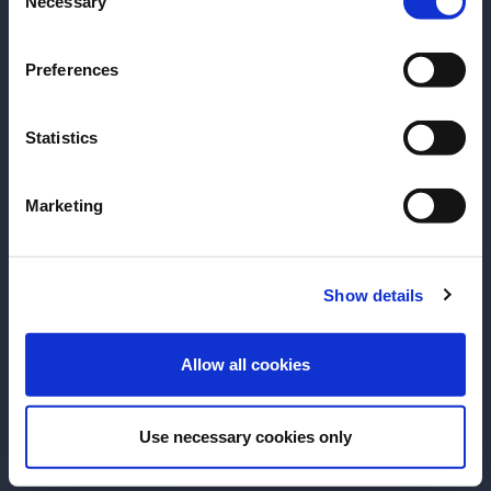
Necessary
Selection
Preferences
Statistics
RECETA
RECETA
Marketing
Campari Spritz
Gin Tonic
Receta del cóct
Show details
ENTRAR
Allow all cookies
VER RECETA
VER RECETA
Use necessary cookies only