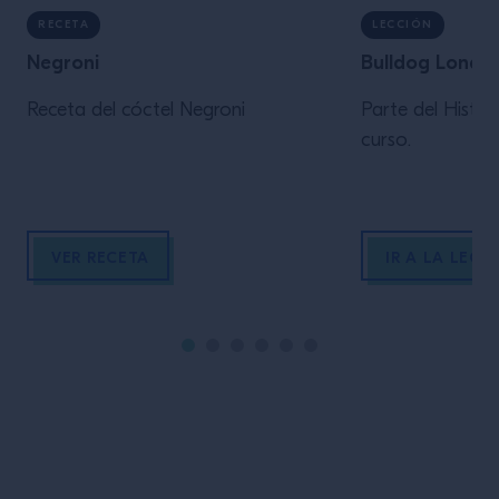
RECETA
LECCIÓN
Negroni
Bulldog Londo
Receta del cóctel Negroni
Parte del Histor
curso.
VER RECETA
IR A LA LECC
Pie de pagina