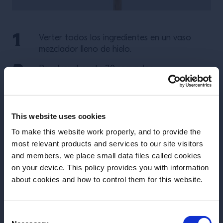
Verter todos los ingredientes en un vaso
mezclador lleno de hielo.
Revolver durante 30 segundos.
Colar en una copa Martini o coupe,
previamente enfriada.
This website uses cookies
To make this website work properly, and to provide the
Más recetas
most relevant products and services to our site visitors
and members, we place small data files called cookies
on your device. This policy provides you with information
Antes de iniciar, necesitamos saber tu
about cookies and how to control them for this website.
fecha de nacimiento
Consent
Selecciona un país: