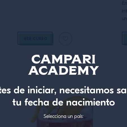
En
in
un
VER CURSO
es de iniciar, necesitamos s
tu fecha de nacimiento
Selecciona un país: