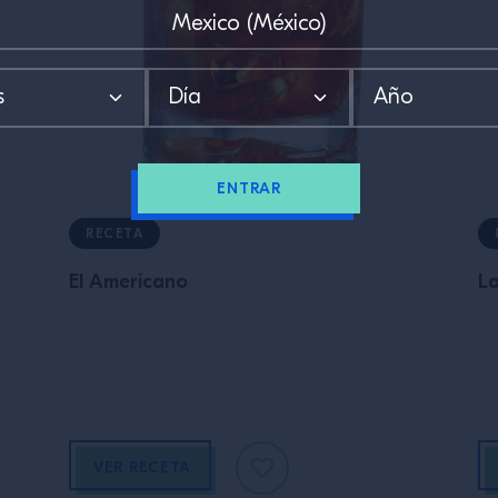
ENTRAR
RECETA
El Americano
La
VER RECETA