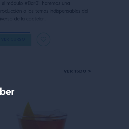
 el módulo #Bar01, haremos una
troducción a los temas indispensables del
iverso de la cocteler...
VER CURSO
Ver todo >
aber