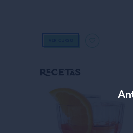
VER CURSO
Recetas
Ant