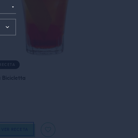
RECETA
 Bicicletta
VER RECETA