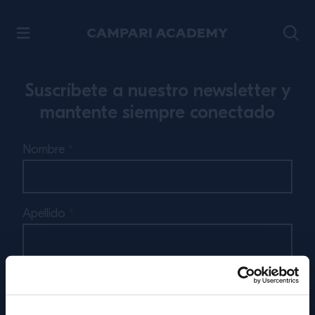
SALTAR AL CONTENIDO
Suscríbete a nuestro newsletter y
mantente siempre conectado
Nombre
*
Apellido
*
Correo electronico
*