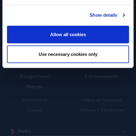
Pie de pagina
Show details
ENTRAR
Allow all cookies
SUSCRÍBETE A NUESTRO NEWSLETTER
Use necessary cookies only
Sobre Nosotros
Novedades
Perspectivas
Entrenamiento
Marcas
Contáctanos
Política de Privacidad
Cookies
Términos y Condiciones
Mexico