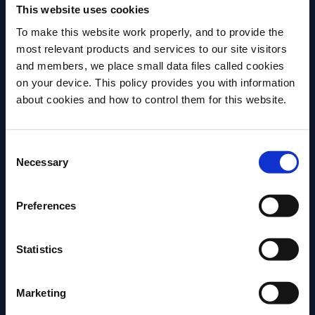
This website uses cookies
Selecciona tu país
*
To make this website work properly, and to provide the
most relevant products and services to our site visitors
and members, we place small data files called cookies
on your device. This policy provides you with information
Antes de iniciar, necesitamos saber tu
Al seleccionar esta casilla, está aceptando recibir
about cookies and how to control them for this website.
fecha de nacimiento
futuras comunicaciones de marketing y
promocionales de Campari Academy y otras
Consent
Selecciona un país:
marcas de Campari Group.
*
Necessary
Selection
SUSCRIBIRSE
Preferences
Statistics
Marketing