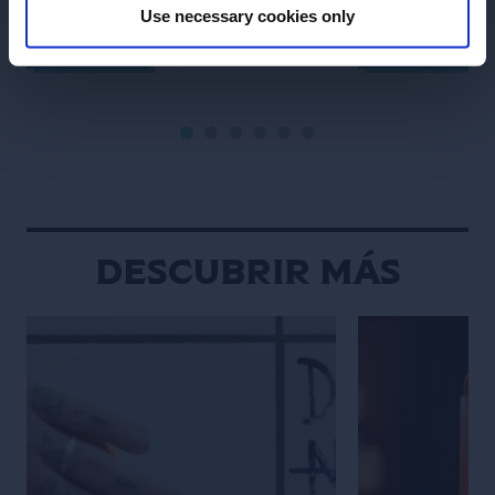
clave en Milk & Honey de Nueva
para crear arte 
Use necessary cookies only
York, Sam Ross de Attaboy exalta
Explica cómo su
LEER MÁS
LEER MÁS
las virtudes de una base sólida en la
entrelazan: Des
coctelería. Cuando empecé como
memoria, he sid
bartender en Melbourne siendo un
creativa y muy vi
adolescente atrevido, sentía que
dibujaba y escrib
tenía un estilo y ritmo natural detrás
adolescencia, m
de […]
Descubrir más