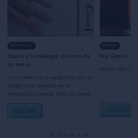
ARTICULOS
RECETA
Diseño y tecnología: el futuro de
Rey Clasico
los bares
Receta del cócte
La hostelería es y siempre ha sido un
campo muy centrado en la
interacción humana; tanto si ofrece
alojamiento a viajeros, comidas a
VER RECETA
comensales o, como muchos de
LEER MÁS
nosotros, bebidas a bebedores, es
fácil olvidar todo lo necesario para
que se produzca esta última