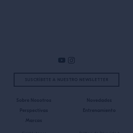
interacción. Mucho antes de
empezar a pensar en servir a los […]
Pie de pagina
SUSCRÍBETE A NUESTRO NEWSLETTER
Sobre Nosotros
Novedades
Perspectivas
Entrenamiento
Marcas