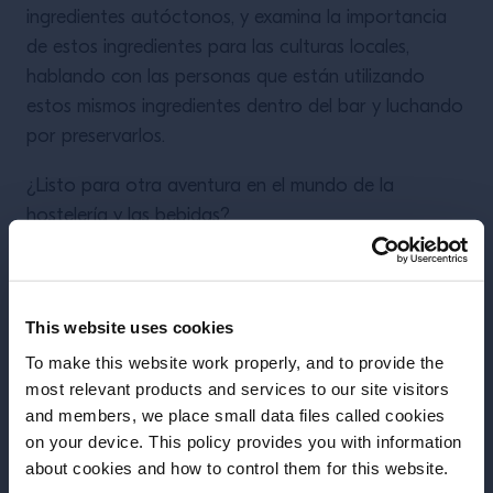
ingredientes autóctonos, y examina la importancia
de estos ingredientes para las culturas locales,
hablando con las personas que están utilizando
estos mismos ingredientes dentro del bar y luchando
por preservarlos.
¿Listo para otra aventura en el mundo de la
hostelería y las bebidas?
Velo ahora en
Perspectivas – Temporada 3
This website uses cookies
To make this website work properly, and to provide the
most relevant products and services to our site visitors
Más articulos
and members, we place small data files called cookies
on your device. This policy provides you with information
Antes de iniciar, necesitamos saber tu
about cookies and how to control them for this website.