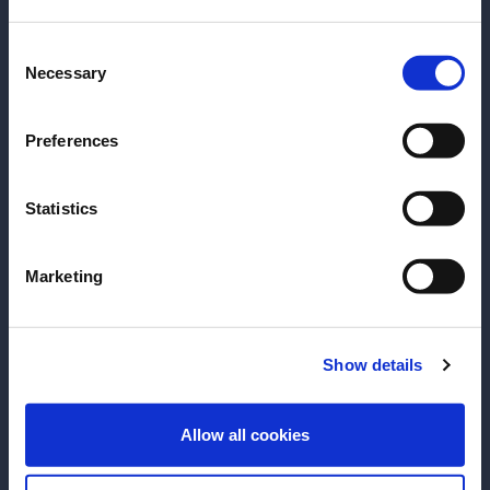
fecha de nacimiento
Consent
Selecciona un país:
Necessary
Selection
Preferences
Statistics
Marketing
ARTICULOS
ARTICULOS
Sam Ross: Por qué los cocteles
Millie Tang sob
Show details
clásicos y las fórmulas importan
fotógrafa
ENTRAR
Desde que comenzó su carrera
Tanto detrás d
Allow all cookies
como bartender adolescente en
la barra, Millie 
Melbourne, hasta una oportunidad
Brisbane, canali