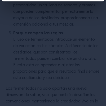
personalidad única, llena de sabores y aromas
que pueden complementar perfectamente la
mayoría de los destilados, proporcionando una
dimensión adicional a tus mezclas.
Porque rompen las reglas
El uso de fermentados introduce un elemento
de variación en tus cócteles. A diferencia de los
destilados, que son consistentes, los
fermentados pueden cambiar de un día a otro.
El reto está en aprender a ajustar las
proporciones para que el resultado final siempre
esté equilibrado y sea delicioso.
Los fermentados no solo aportan una nueva
dimensión de sabor, sino que también desafían las
convenciones, manteniendo la creatividad viva en la