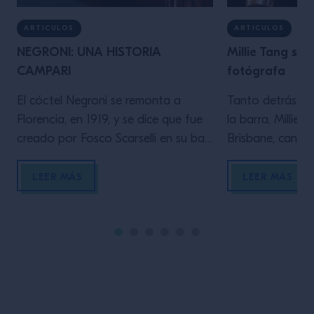
ARTICULOS
ARTICULOS
NEGRONI: UNA HISTORIA
Millie Tang sob
CAMPARI
fotógrafa
El cóctel Negroni se remonta a
Tanto detrás d
Florencia, en 1919, y se dice que fue
la barra, Millie 
creado por Fosco Scarselli en su bar,
Brisbane, canali
el Café Casoni, después de que el
para crear arte 
famoso conde Camilo Negroni le
Explica cómo su
LEER MÁS
LEER MÁS
pidiera que reforzara su cóctel
entrelazan: Des
favorito, el Americano, sustituyendo
memoria, he sid
el agua con gas por un chorrito de
creativa y muy vi
ginebra. Scarselli añadió una rodaja
dibujaba y escrib
[…]
adolescencia, m