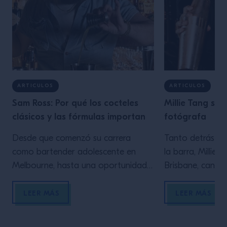
ARTICULOS
ARTICULOS
Sam Ross: Por qué los cocteles
Millie Tang sob
clásicos y las fórmulas importan
fotógrafa
Desde que comenzó su carrera
Tanto detrás d
como bartender adolescente en
la barra, Millie 
Melbourne, hasta una oportunidad
Brisbane, canali
clave en Milk & Honey de Nueva
para crear arte 
York, Sam Ross de Attaboy exalta
Explica cómo su
LEER MÁS
LEER MÁS
las virtudes de una base sólida en la
entrelazan: Des
coctelería. Cuando empecé como
memoria, he sid