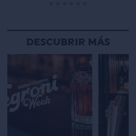
bartender en Melbourne siendo un
creativa y muy vi
adolescente atrevido, sentía que
dibujaba y escrib
tenía un estilo y ritmo natural detrás
adolescencia, m
de […]
Descubrir más