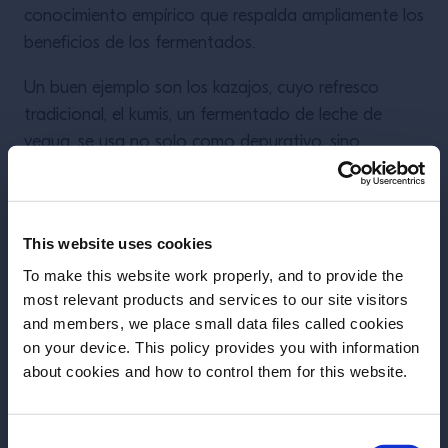
conocimiento empírico que respalda ampliamente los
beneficios de los fermentados.
Un buen ejemplo son los kazajos, cuyo refresco
tradicional, el kumis, un fermentado de leche de
yegua, se usa no solo como depurativo, sino
también para tratar dolencias gastrointestinales.
Otro ejemplo son los pastores del Cáucaso, quienes
consumen grandes cantidades de kéfir. La
This website uses cookies
fermentación de la bacteria del kéfir aumenta el
To make this website work properly, and to provide the
valor biológico de la leche y favorece la síntesis de
most relevant products and services to our site visitors
vitaminas del grupo B (como la piridoxina, vitamina
and members, we place small data files called cookies
on your device. This policy provides you with information
B12, ácido fólico y biotina).
Antes de iniciar, necesitamos saber tu
about cookies and how to control them for this website.
fecha de nacimiento
Por supuesto, no se puede olvidar la kombucha, ¡la
estrella de las barras! Esta mezcla de té negro y
Consent
Selecciona un país: