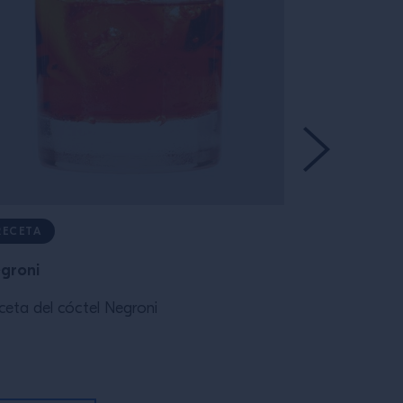
RECETA
RECETA
groni
Negroni
ceta del cóctel Negroni
Receita do dr