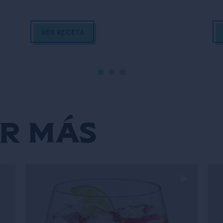
VER RECETA
r más