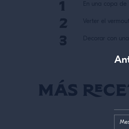
En una copa de v
Verter el vermou
Decorar con una
Ant
Más rece