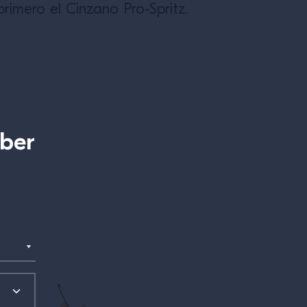
rimero el Cinzano Pro-Spritz.
aber