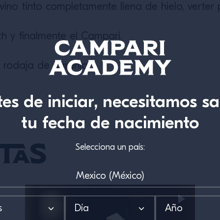
ino tinto completamente llena de hielo, verter p
th y finalmente el Campari.
 rodaja de naranja.
es de iniciar, necesitamos s
tu fecha de nacimiento
tas
Selecciona un país: