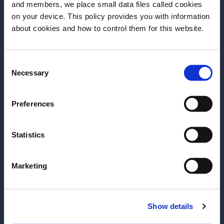
and members, we place small data files called cookies
Decora con una cáscara de naranja y un
on your device. This policy provides you with information
par de granos de café enteros.
Antes de iniciar, necesitamos saber tu
about cookies and how to control them for this website.
fecha de nacimiento
Más recetas
Consent
Selecciona un país:
Necessary
Selection
Preferences
Statistics
Marketing
Show details
ENTRAR