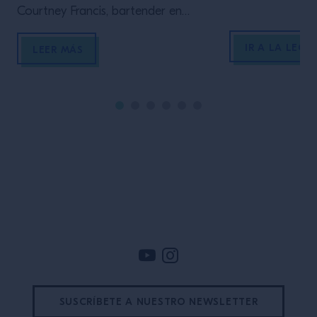
Courtney Francis, bartender en
Couch Stirchley en Birmingham,
IR A LA LECC
Inglaterra. Ella explica cómo los
LEER MÁS
límites, la retroalimentación y su
abuela han influido en su carrera. Un
poco sobre mí Soy una persona
creativa y siempre he tenido una
pasión por experimentar con
sabores. Tuve […]
Pie de pagina
SUSCRÍBETE A NUESTRO NEWSLETTER