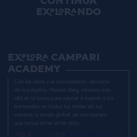
Continúa
bebidas de The Aviary como Directora
explorando
de Bar. Alexis es voluntaria en el
Programa de Aprendices de Coctelería,
y volverá este año como White Coat
para ayudar a enseñar a la clase de
2024.
Explora Campari
Academy
Con las ideas y el conocimiento del ícono
de la industria, Monica Berg, miramos más
allá de la barra para educar e inspirar a los
bartenders en todos los niveles de sus
carreras, a escala global, de una manera
que nunca antes se ha visto.