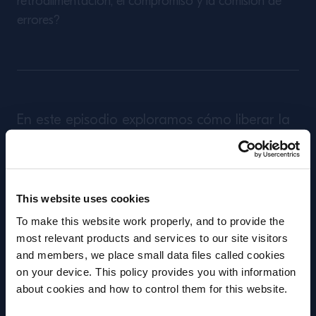
retroalimentación, el compromiso y la comisión de
errores?
En este episodio exploramos cómo liberar la
creatividad. Ser creativo no consiste sólo en
tener nuevas ideas, sino también en ser
capaz de ejecutarlas, utilizando sistemas y
This website uses cookies
estructuras y superando los retos que se
To make this website work properly, and to provide the
presentan en el camino. Nos adentramos en
most relevant products and services to our site visitors
algunos de los bares más creativos del
and members, we place small data files called cookies
mundo en estos momentos y hablamos con
on your device. This policy provides you with information
Antes de iniciar, necesitamos saber tu
about cookies and how to control them for this website.
destacados consultores, directores y
fecha de nacimiento
camareros sobre la mejor forma de canalizar