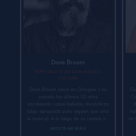
Dave Broom
ESPECIALISTA EN COMUNIDAD Y
CULTURA
Dave Broom nació en Glasgow y ha
Di
pasado los últimos 33 años
Ca
escribiendo sobre bebidas alcohólicas
d
(algo apropiado para alguien que ama
tra
la música). A lo largo de su carrera, ha
de 
contribuido como editor en Whisky
qu
Mostrar Más
Magazine, Whisky Advocate y
d