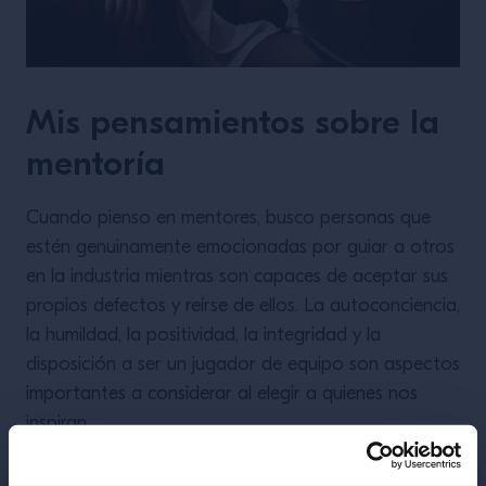
Mis pensamientos sobre la
mentoría
Cuando pienso en mentores, busco personas que
estén genuinamente emocionadas por guiar a otros
en la industria mientras son capaces de aceptar sus
propios defectos y reírse de ellos. La autoconciencia,
la humildad, la positividad, la integridad y la
disposición a ser un jugador de equipo son aspectos
importantes a considerar al elegir a quienes nos
inspiran.
Sería genial ver a más líderes de la industria