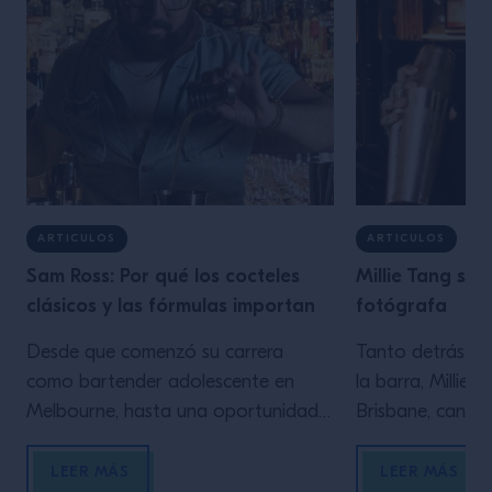
ARTICULOS
ARTICULOS
Sam Ross: Por qué los cocteles
Millie Tang sob
clásicos y las fórmulas importan
fotógrafa
Desde que comenzó su carrera
Tanto detrás d
como bartender adolescente en
la barra, Millie 
Melbourne, hasta una oportunidad
Brisbane, canali
clave en Milk & Honey de Nueva
para crear arte 
York, Sam Ross de Attaboy exalta
Explica cómo su
LEER MÁS
LEER MÁS