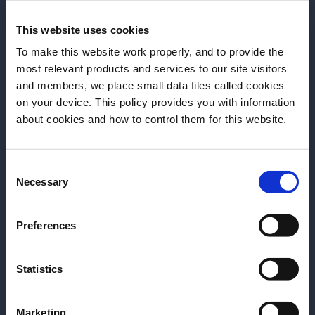
colaborar con marcas para guiar a la próxima
generación.
This website uses cookies
To make this website work properly, and to provide the
Para ayudar a la próxima generación, los líderes
most relevant products and services to our site visitors
deben asegurarse de ser accesibles para educar y
and members, we place small data files called cookies
brindar orientación donde sea necesario. Tengo la
on your device. This policy provides you with information
Antes de iniciar, necesitamos saber tu
suerte de estar en Birmingham, ya que somos una
about cookies and how to control them for this website.
fecha de nacimiento
comunidad muy unida, compartimos ideas y recetas
entre nosotros sin competencia. Estamos
Consent
Selecciona un país:
genuinamente emocionados de ver a cada uno de
Necessary
Selection
nosotros tener éxito y construir una reputación para
la ciudad, para nosotros mismos y para la industria
Preferences
en general.
Sería genial ver a más líderes de la industria
Statistics
asociarse con marcas para ofrecer clases
magistrales y tener una plataforma más grande para
Marketing