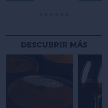
las virtudes de una base sólida en la
entrelazan: Des
coctelería. Cuando empecé como
memoria, he sid
bartender en Melbourne siendo un
creativa y muy vi
adolescente atrevido, sentía que
dibujaba y escrib
tenía un estilo y ritmo natural detrás
adolescencia, m
de […]
Descubrir más