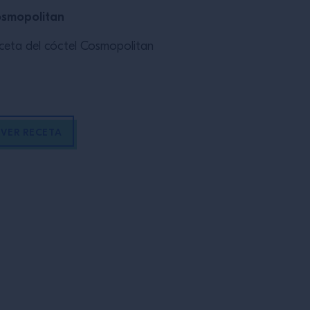
smopolitan
El Negroni P
ceta del cóctel Cosmopolitan
VER RECETA
VER RECET