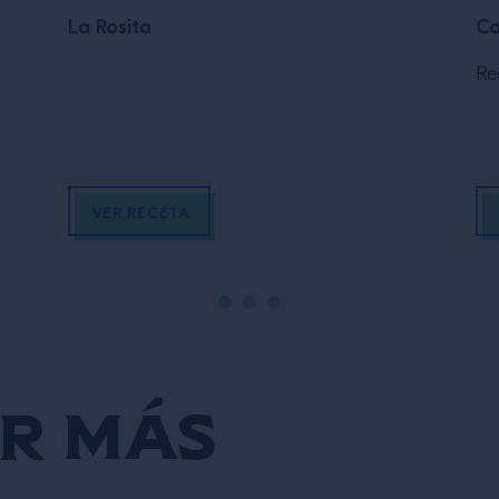
La Rosita
Co
Re
VER RECETA
r más