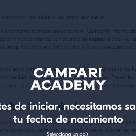
a mentalidad de cuidar a los demás aún mejor.
on enormemente importantes para mí. Compartir información
ción y conocimientos con colegas de lugares lejanos es insp
ero estar tomando esa información y compartiéndola con a
yos en mi carrera. Sin ellas, las oportunidades que se me h
stria también ha progresado en los últimos años. Tienen los 
os conecta con el consumidor a un nivel personal y humano
es de iniciar, necesitamos s
 sobre la mentoría
tu fecha de nacimiento
 reconozco mucho el trabajo de muchas personas, pero en c
ente como para decir que los admiro. A veces pueden no ser
Selecciona un país: