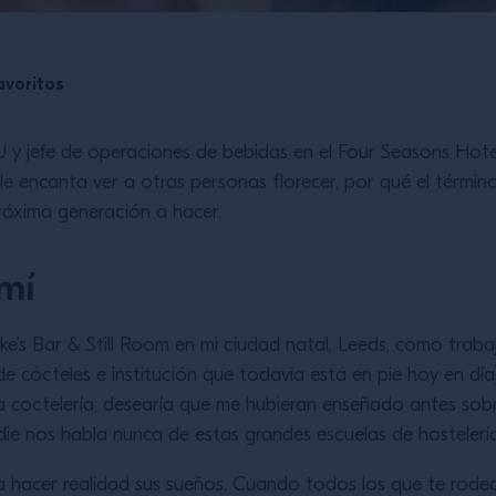
avoritos
TÙ y jefe de operaciones de bebidas en el Four Seasons Hot
e encanta ver a otras personas florecer, por qué el términ
róxima generación a hacer.
mí
e’s Bar & Still Room en mi ciudad natal, Leeds, como trabaj
de cócteles e institución que todavía está en pie hoy en dí
la coctelería; desearía que me hubieran enseñado antes sobre
adie nos habla nunca de estas grandes escuelas de hostelería
 hacer realidad sus sueños. Cuando todos los que te rodea