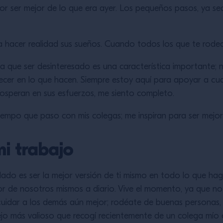
r ser mejor de lo que era ayer. Los pequeños pasos, ya se
 hacer realidad sus sueños. Cuando todos los que te rodea
la que ser desinteresado es una característica importante; 
recer en lo que hacen. Siempre estoy aquí para apoyar a cual
osperan en sus esfuerzos, me siento completo.
iempo que paso con mis colegas; me inspiran para ser mejor
i trabajo
dado es ser la mejor versión de ti mismo en todo lo que ha
or de nosotros mismos a diario. Vive el momento, ya que no
 cuidar a los demás aún mejor; rodéate de buenas personas
nsejo más valioso que recogí recientemente de un colega mío 