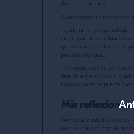
demasiado en serio”.
Cuídate primero y estarás con l
La educación y el aprendizaje s
mundo para intercambiar informa
que tenemos en estos días. Esp
posición privilegiada.
Las marcas han sido grandes apo
relación entre la marca y la indu
nosotros somos el puente que l
Ant
Mis reflexiones
Dentro de la industria valoro y
porque no los conozco lo sufici