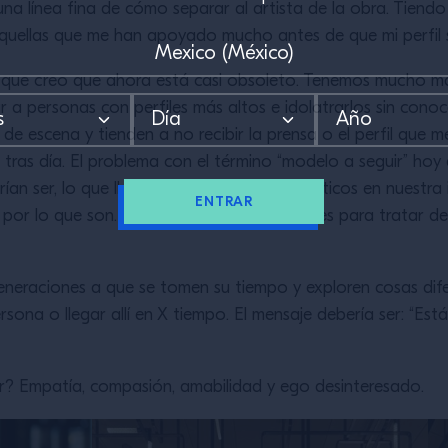
na línea fina de cómo separar al artista de la obra. Tiendo
quellas que me han apoyado mucho antes de que mi perfil 
o que creo que ahora está casi obsoleto. Tenemos mucho m
 a personas con perfiles más altos e idolatrarlos sin cono
 de escena y tienden a no recibir la prensa o el perfil que 
a tras día. El problema con el término “modelo a seguir” ho
an ser, lo que lleva a personajes no auténticos en nuestra 
ENTRAR
por lo que son. La presión sobre los jóvenes para tratar de
eraciones a que se tomen su tiempo y exploren cosas difere
ona o llegar allí en X tiempo. El mensaje debería ser: “Est
r? Empatía, compasión, amabilidad y ego desinteresado.