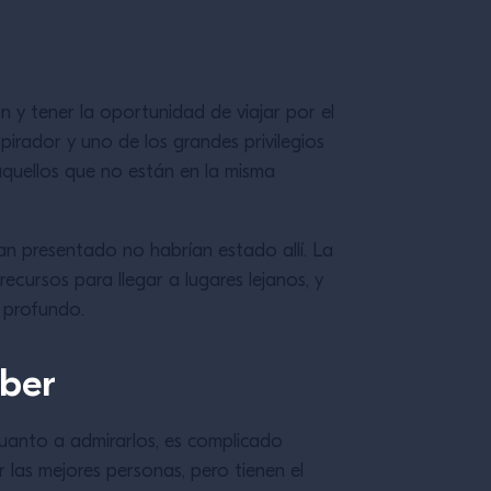
 y tener la oportunidad de viajar por el
irador y uno de los grandes privilegios
quellos que no están en la misma
an presentado no habrían estado allí. La
recursos para llegar a lugares lejanos, y
 profundo.
aber
uanto a admirarlos, es complicado
 las mejores personas, pero tienen el