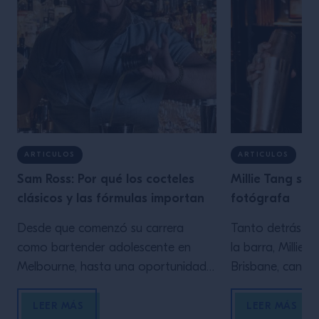
ARTICULOS
ARTICULOS
Sam Ross: Por qué los cocteles
Millie Tang sob
clásicos y las fórmulas importan
fotógrafa
Desde que comenzó su carrera
Tanto detrás d
como bartender adolescente en
la barra, Millie 
Melbourne, hasta una oportunidad
Brisbane, canali
clave en Milk & Honey de Nueva
para crear arte 
York, Sam Ross de Attaboy exalta
Explica cómo su
LEER MÁS
LEER MÁS