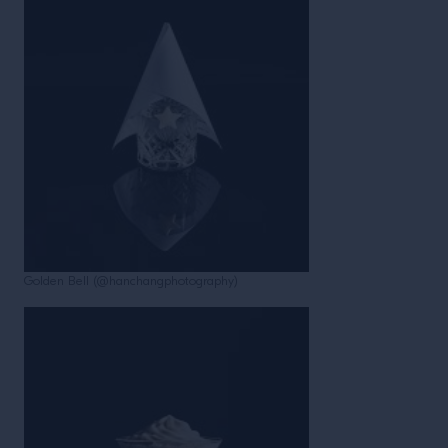
Golden Bell (@hanchangphotography)