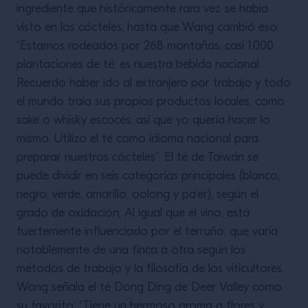
ingrediente que históricamente rara vez se había
visto en los cócteles, hasta que Wang cambió eso:
“Estamos rodeados por 268 montañas, casi 1.000
plantaciones de té: es nuestra bebida nacional.
Recuerdo haber ido al extranjero por trabajo y todo
el mundo traía sus propios productos locales, como
sake o whisky escocés, así que yo quería hacer lo
mismo. Utilizo el té como idioma nacional para
preparar nuestros cócteles”. El té de Taiwán se
puede dividir en seis categorías principales (blanco,
negro, verde, amarillo, oolong y pa’er), según el
grado de oxidación; Al igual que el vino, está
fuertemente influenciado por el terruño, que varía
notablemente de una finca a otra según los
métodos de trabajo y la filosofía de los viticultores.
Wang señala el té Dong Ding de Deer Valley como
su favorito: “Tiene un hermoso aroma a flores y