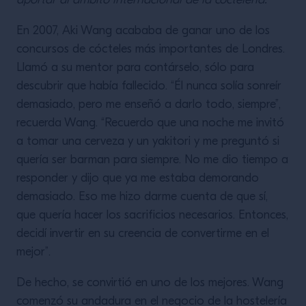
aportar al ámbito internacional de la coctelería.
En 2007, Aki Wang acababa de ganar uno de los
concursos de cócteles más importantes de Londres.
Llamó a su mentor para contárselo, sólo para
descubrir que había fallecido. “Él nunca solía sonreír
demasiado, pero me enseñó a darlo todo, siempre”,
recuerda Wang. “Recuerdo que una noche me invitó
a tomar una cerveza y un yakitori y me preguntó si
quería ser barman para siempre. No me dio tiempo a
responder y dijo que ya me estaba demorando
demasiado. Eso me hizo darme cuenta de que sí,
que quería hacer los sacrificios necesarios. Entonces,
decidí invertir en su creencia de convertirme en el
mejor”.
De hecho, se convirtió en uno de los mejores. Wang
comenzó su andadura en el negocio de la hostelería