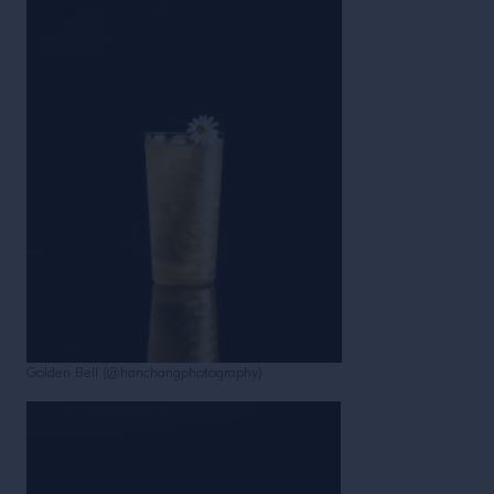
Golden Bell (@hanchangphotography)