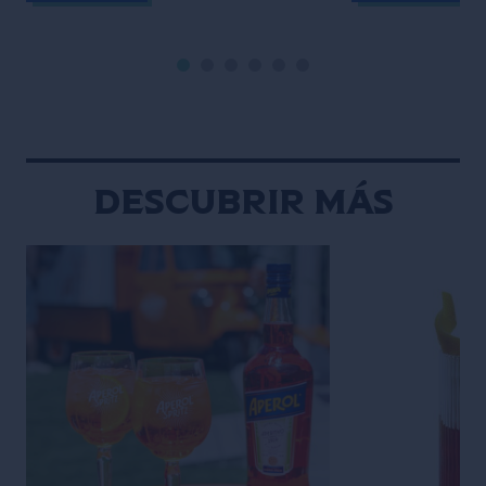
las virtudes de una base sólida en la
entrelazan: Des
coctelería. Cuando empecé como
memoria, he sid
bartender en Melbourne siendo un
creativa y muy vi
adolescente atrevido, sentía que
dibujaba y escrib
tenía un estilo y ritmo natural detrás
adolescencia, m
de […]
Descubrir más