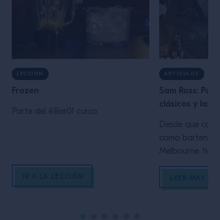
LECCIÓN
ARTICULOS
Frozen
Sam Ross: Por 
clásicos y las 
Parte del #Bar01 curso.
Desde que come
como bartender
Melbourne, has
clave en Milk &
IR A LA LECCIÓN
York, Sam Ross 
LEER MÁS
las virtudes de 
coctelería. Cu
bartender en Me