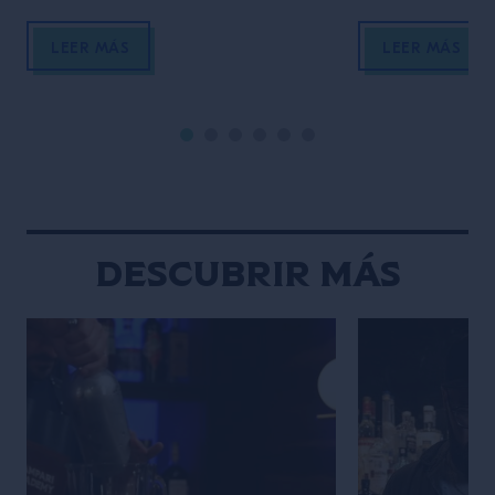
clave en Milk & Honey de Nueva
para crear arte 
York, Sam Ross de Attaboy exalta
Explica cómo su
LEER MÁS
LEER MÁS
las virtudes de una base sólida en la
entrelazan: Des
coctelería. Cuando empecé como
memoria, he sid
bartender en Melbourne siendo un
creativa y muy vi
adolescente atrevido, sentía que
dibujaba y escrib
tenía un estilo y ritmo natural detrás
adolescencia, m
de […]
Descubrir más