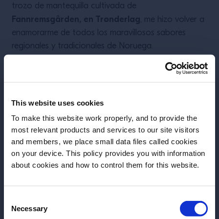
trozo de mantequilla cultivada de
Fannremsgården, en Trønderlag
, me hizo volver a
enamorarme de todos los maravillosos sabores
regionales y tradicionales de Noruega.
De vuelta a Perú, esta vez a las montañas.
Aquí
estoy brindando con una taza de chicha en el Valle
This website uses cookies
Sagrado, una bebida fermentada tradicional y otro
To make this website work properly, and to provide the
lugar mágico. (Lo que no te dice la foto, es que
most relevant products and services to our site visitors
and members, we place small data files called cookies
escuches cumbia mientras disfrutas).
on your device. This policy provides you with information
Antes de iniciar, necesitamos saber tu
about cookies and how to control them for this website.
fecha de nacimiento
No juzgues, ¡pero esta es mi tienda de encurtidos
cada vez que
Consent
favorita del mundo! Me encanta y
Selecciona un país:
Necessary
Selection
viajo a Estambul me aseguro de que sea mi