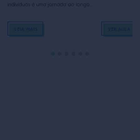
indivíduos é uma jornada ao longo
da vida, influenciada por diversos
fatores como lugares visitados,
LEIA MAIS
VER AULA
idiomas aprendidos e pessoas
encontradas. Um elemento
frequentemente esquecido é o
impacto das tradições alimentares e
de bebida com as quais crescemos.
Quanto de nossa identidade está
ligado ao que comemos […]