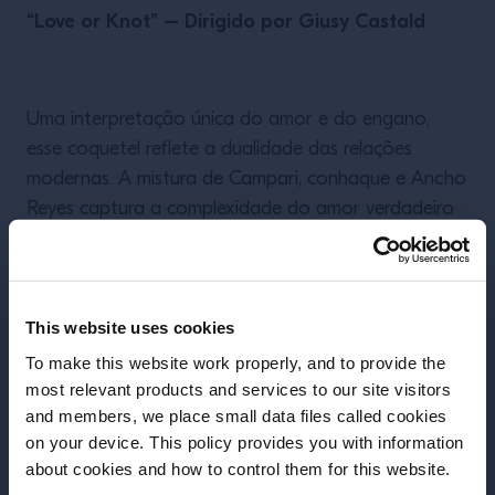
“Love or Knot” – Dirigido por Giusy Castald
Uma interpretação única do amor e do engano,
esse coquetel reflete a dualidade das relações
modernas. A mistura de Campari, conhaque e Ancho
Reyes captura a complexidade do amor verdadeiro
e do desapego superficial.
“Red Velvet” – Dirigido por Daniel Estevan
This website uses cookies
To make this website work properly, and to provide the
Inspirado no suspense de um filme de terror, este
most relevant products and services to our site visitors
and members, we place small data files called cookies
coquetel combina Campari e sorbet de laranja-
on your device. This policy provides you with information
sanguínea, transportando os apreciadores para um
Antes de começar, precisamos saber sua
about cookies and how to control them for this website.
mundo de suspense e mistério, com um toque de