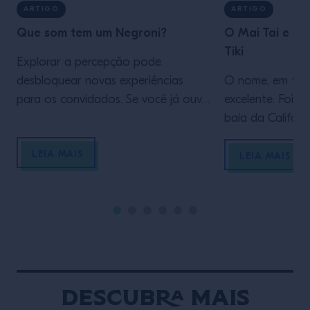
ARTIGO
ARTIGO
Que som tem um Negroni?
O Mai Tai e a 
Tiki
Explorar a percepção pode
desbloquear novas experiências
O nome, em taiti
para os convidados. Se você já ouviu
excelente. Foi c
uma música e a imaginou em cores
baía da Califórn
(por exemplo, sintetizadores que
guerra, as restri
LEIA MAIS
evocam luzes de neon), então você
paisagens de pa
LEIA MAIS
já conhece o que é a sinestesia.
uma das lendas 
Eddie Hansel, da Campari Academy,
mundial — um ma
descreve esse fenômeno como
hospitalidade —,
“quando seus sentidos se entrelaçam
discutido, contr
e você percebe […]
ainda hoje é sím
Descubra mais