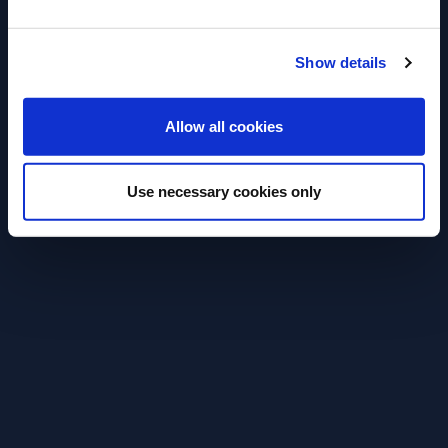
Show details
INGRESAR
Allow all cookies
MAI TAI
Use necessary cookies only
2 Oz. Ron extra añejo de Jamaica (ideal
el 12 Years Old Rare Cask) 1⁄2 Oz. Orange
Curacao (Licor de Naranja)
3⁄4 Oz. Jugo de lima
1⁄4 Oz. Almíbar simple 2:1
1⁄2 Oz. Almíbar de horchata de
almendras
MÉTODO: Agitado. Servido sobre hielo