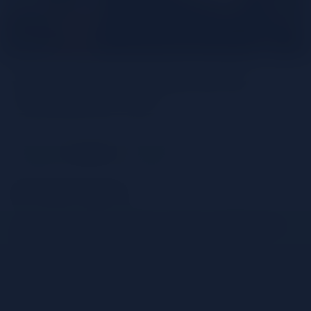
El ron jamaiquino en la
coctelería Tiki
Compartir
Por Martin Tummino
El ron es sin lugar a duda una de las categorías de
bebidas espirituosas con mayor potencial de
crecimiento. El mundo del ron esta en pleno auge
desde el inicio de la nueva era dorada de la
coctelería a principios del nuevo milenio y de la