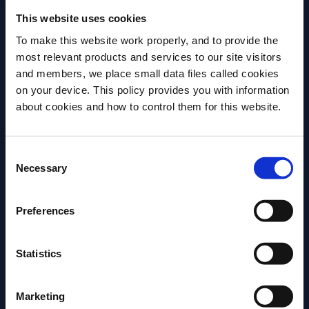
Les dejamos esta receta de 1943, creado por Víctor
This website uses cookies
Bergeron (alias Trader Vic) y brindamos por mucha
To make this website work properly, and to provide the
más coctelería tropical en nuestros bares.
most relevant products and services to our site visitors
and members, we place small data files called cookies
on your device. This policy provides you with information
Antes de comenzar, necesitamos saber tu
about cookies and how to control them for this website.
fecha de nacimiento
Consent
Por favor, elegí el país:
Necessary
Selection
Preferences
Statistics
Marketing