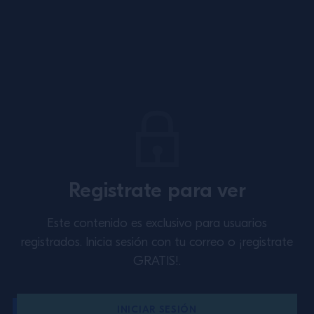
Site Footer
SUSCRIBITE A NUESTRO NEWSLETTER
Sobre Nosotros
Inspiración
Registrate para ver
Perspectivas
Academy Talks
Capacitación
Este contenido es exclusivo para usuarios
registrados. Inicia sesión con tu correo o ¡registrate
Contactanos
Política de Privacidad
GRATIS!.
Cookies
Términos y Condiciones
INICIAR SESIÓN