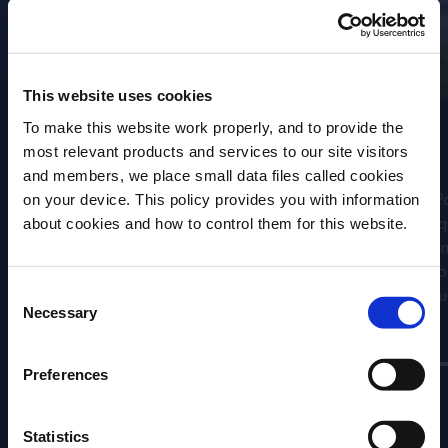
This website uses cookies
To make this website work properly, and to provide the
Franco Fubini
most relevant products and services to our site visitors
FUNDADOR Y CEO, NATOORA
and members, we place small data files called cookies
on your device. This policy provides you with information
Franco Fubini es el fundador y CEO de
P
Antes de comenzar, necesitamos saber tu
about cookies and how to control them for this website.
Natoora. Natoora fue fundado en
eq
fecha de nacimiento
2004 e inició sus actividades como el
en
primer mercado de agricultores en
co
Consent
Por favor, elegí el país:
línea, conectando a los clientes con
qu
Necessary
Selection
algunos de los mejores carniceros,
p
Ver Más
pescaderos, queseros y agricultores del
país. El objetivo de Natoora es
g
Preferences
abastecerse directamente de los
l
productores que comparten su
B
Statistics
compromiso y dedicación con el sabor.