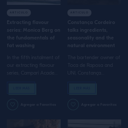
verduras, […]
available, to the levels
[…]
ARTICULO
ARTICULO
Extracting flavour
Constança Cordeiro
series: Monica Berg on
talks ingredients,
the fundamentals of
seasonality and the
fat washing
natural environment
In the fifth instalment of
The bartender owner of
our extracting flavour
Toca de Raposa and
series, Campari Academy
UNI, Constança
Creative Director
Cordeiro, explains how
Monica Berg explains
she found her love for
LEER MÁS
LEER MÁS
why fat-washing is her
making her own
favourite technique and
ingredients, and how
Agregar a Favoritos
Agregar a Favoritos
the four ways in which
future bartending
she uses it in drinks
generations can be
inspired by taking the