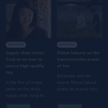
time to simply look
around I remember
perfectly the moment I
realised what I wanted
to invest my energy in. It
was […]
ARTICULO
ARTICULO
Supply chain series:
Shinya Sakurai on the
Sooji Im on how to
transformative power
source high-quality
of tea
tea
Bartender and tea
In the first of a new
master Shinya Sakurai
series on the drinks
shares his journey into
supply chain, Sooji Im,
the world of tea and
founder of London’s ‘be-
showcases just how