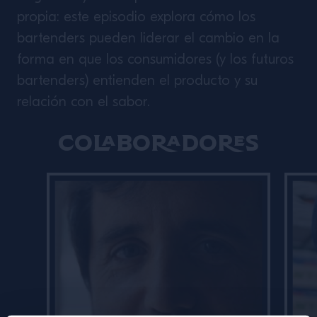
propia: este episodio explora cómo los
bartenders pueden liderar el cambio en la
forma en que los consumidores (y los futuros
bartenders) entienden el producto y su
relación con el sabor.
Colaboradores