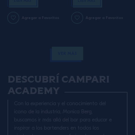
oom’ Korean tea shop
versatile and nuanced
LEER MÁS
LEER MÁS
and garden explains
brewing and blending
what goes into
can be
Agregar a Favoritos
Agregar a Favoritos
producing really ‘good’
tea Tea, one of the
most loved commodities
in the world that
VER MÁS
sparked wars between
nations and even
brought about Britain’s
Descubrí Campari
industrial revolution, is
Academy
found […]
Con la experiencia y el conocimiento del
icono de la industria, Monica Berg,
buscamos ir más allá del bar para educar e
inspirar a los bartenders en todos los