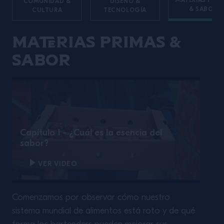
MATERIAS PRIM
COMUNIDAD &
DISEÑO &
& SABOR
CULTURA
TECNOLOGÍA
Materias Primas &
Sabor
Capítulo 1 - ¿Cuál es la esencia del
sabor?
VER VIDEO
Comenzamos por observar cómo nuestro
sistema mundial de alimentos está roto y de qué