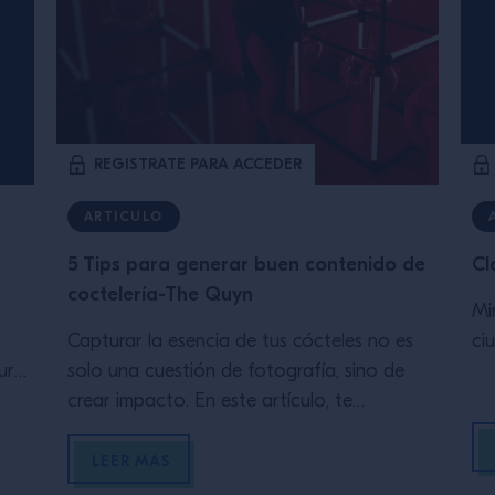
REGISTRATE PARA ACCEDER
ARTICULO
o
5 Tips para generar buen contenido de
Cl
coctelería-The Quyn
Mi
Capturar la esencia de tus cócteles no es
ci
ura
solo una cuestión de fotografía, sino de
ía
crear impacto. En este artículo, te
l
mostramos cómo aprovechar la iluminación,
destacar los elementos clave de la
LEER MÁS
composición y mantener una estética limpia