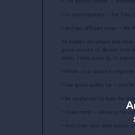
• The Boston Shaker – tradition
• Its contemporary – the Toby S
• and less diffused styles – like 
All shakers are unique and have d
good amount of dilution from th
drinks. Here’s some tip to impr
• Widen your stance to improve
• Use good quality ice – and fil
• Be careful not to hold the sha
A
• Shake hard! – allowing the ic
• And strain your drink quickly