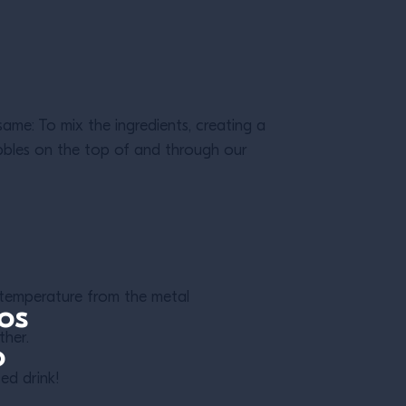
same: To mix the ingredients, creating a
ubbles on the top of and through our
us temperature from the metal
os
ther.
o
ted drink!