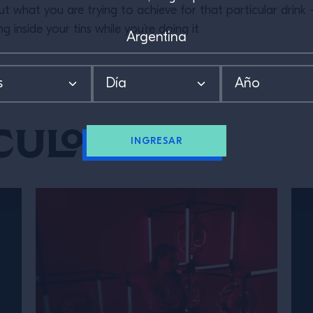
t what you are trying to achieve for that particular drink
inside your tins while you’re doing it.
culos
INGRESAR