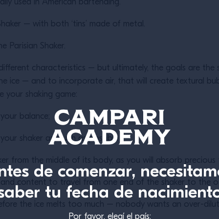
ally used in American bartending.
haker – with both ‘tins’ made of metal.
the Parisian Shaker.
ifferent characteristics – but ultimately, the goals are the 
e ice – and to incorporate air, that will create textural b
ove your shaking game:
 your balance;
l your shaker as much as possible
ker from the middle of its body, as you will absorb precio
ntes de comenzar, necesitam
e and content to travel from one end of the shaker to the o
saber tu fecha de nacimient
, before the ice melts too much – nobody wants an over-dilu
Por favor, elegí el país: