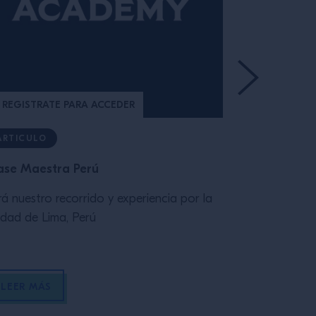
REGISTRATE PARA ACCEDER
REGISTRAT
ARTICULO
ARTICULO
ase Maestra Perú
La Gran Fin
Competition:
rá nuestro recorrido y experiencia por la
Argentina
udad de Lima, Perú
El martes 20
historia de la
Bartenders de
LEER MÁS
en Punto Mon
Final de la 
LEER MÁS