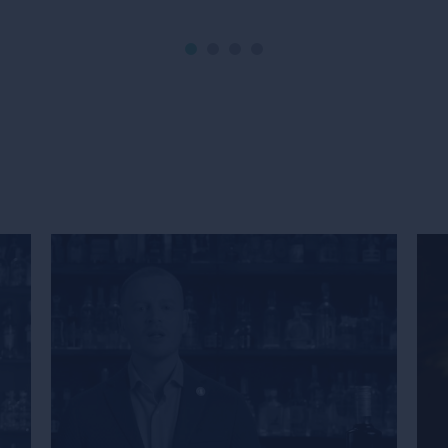
y coherente en tus fotos. Descubrí cómo
realzar tu estilo único y hacer que tus
creaciones sean […]