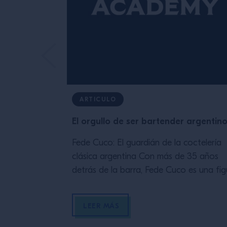
ARTICULO
El orgullo de ser bartender argentin
Fede Cuco: El guardián de la coctelería
clásica argentina Con más de 35 años
detrás de la barra, Fede Cuco es una fig
emblemática en la escena de la cocteler
argentina. Propietario del Verne Cocktai
LEER MÁS
Club y docente en el Estudio escuela de
Tres Monos, Cuco es reconocido por su