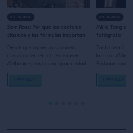
ARTICULOS
ARTICULOS
Sam Ross: Por qué los cocteles
Millie Tang sob
clásicos y las fórmulas importan
fotógrafa
Desde que comenzó su carrera
Tanto detrás d
como bartender adolescente en
la barra, Millie 
Melbourne, hasta una oportunidad
Brisbane, canali
clave en Milk & Honey de Nueva
para crear arte 
York, Sam Ross de Attaboy exalta
Explica cómo su
LEER MÁS
LEER MÁS
las virtudes de una base sólida en la
entrelazan: Des
coctelería. Cuando empecé como
memoria, he sid
bartender en Melbourne siendo un
creativa y muy vi
adolescente atrevido, sentía que
dibujaba y escrib
tenía un estilo y ritmo natural detrás
adolescencia, m
de […]