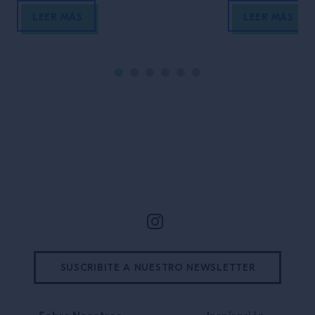
with Alex Frezza
LEER MÁS
LEER MÁS
Site Footer
SUSCRIBITE A NUESTRO NEWSLETTER