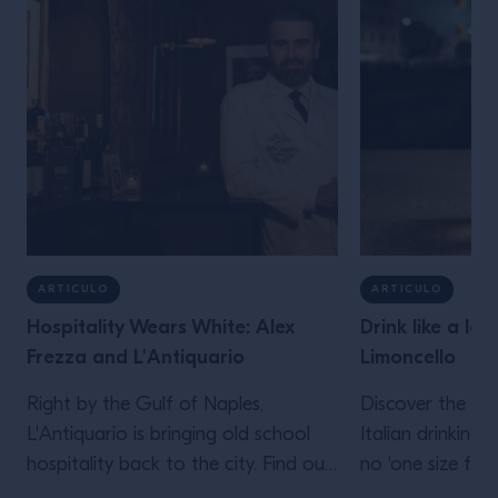
ARTICULO
ARTICULO
Hospitality Wears White: Alex
Drink like a loc
Frezza and L'Antiquario
Limoncello
Right by the Gulf of Naples,
Discover the de
L'Antiquario is bringing old school
Italian drinking 
hospitality back to the city. Find out
no 'one size fits a
the importance of a White Jacket