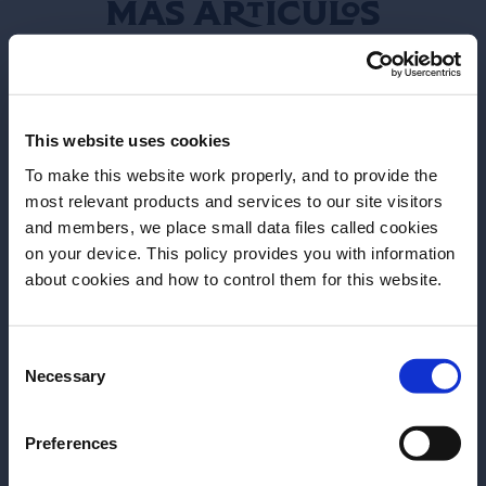
Más Artículos
This website uses cookies
To make this website work properly, and to provide the
most relevant products and services to our site visitors
and members, we place small data files called cookies
on your device. This policy provides you with information
Antes de comenzar, necesitamos saber tu
about cookies and how to control them for this website.
fecha de nacimiento
Consent
Por favor, elegí el país:
Necessary
Selection
ARTICULO
ARTICULO
El orgullo de ser bartender
5 Tips para ge
Preferences
argentino
contenido de c