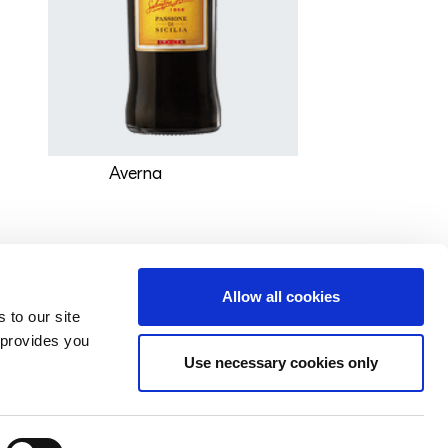
Averna
Allow all cookies
 to our site
 provides you
Mexico
Use necessary cookies only