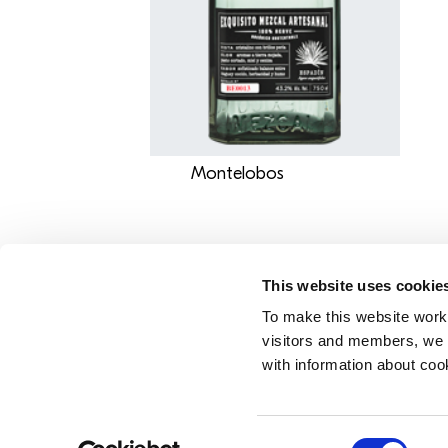
Montelobos
This website uses cookie
To make this website work 
Pie de pagina
visitors and members, we p
Sobre
with information about coo
Perspe
Marca
Consent