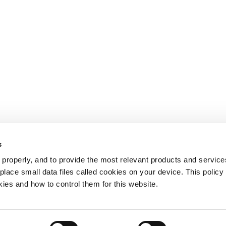
s
properly, and to provide the most relevant products and services
lace small data files called cookies on your device. This policy
 Nosotros
Novedades
kies and how to control them for this website.
ctivas
Entrenamiento
s