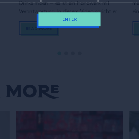
Drinks mixen – es ist ein Handwerk mit
me
Verantwortung. In diesem Video spricht er
ei
ENTER
über die Rolle hinter dem Tresen: Warum es
In
darauf ankommt, aufmerksam zu sein,
Sc
READ MORE
verlässlich zu agieren und Gästen ein gutes
un
Gefühl zu geben.Denn wer an die Bar
we
kommt, bringt Zeit und Vertrauen mit […]
de
Au
 More