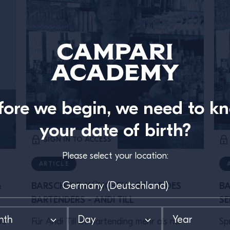
fore we begin, we need to k
your date of birth?
SIGN IN TO ACCESS
Please select your location:
ARTICLE
&
BARSCHULE MÜNCHEN - ROLLE DES
BA
BARTENDERS - ANDI TILL
SE
be
Für Andi Till ist Bartending mehr als nur
Sp