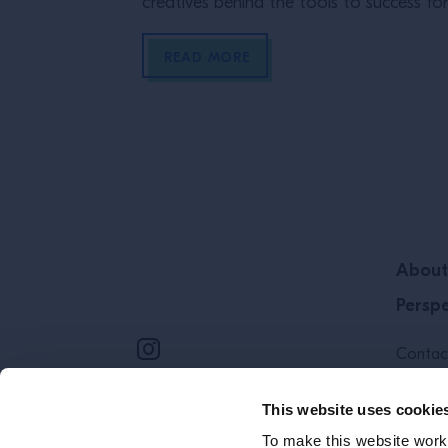
creatives behind the tools to success fo
any hospitality business. Through their 
words they will share their expertise and
READ MORE
give you an insight into what their work 
all about. Learn first-hand from our exp
as they give you their best […]
Site Footer
About
Perspe
Contac
Cookie 
This website uses cookie
To make this website work 