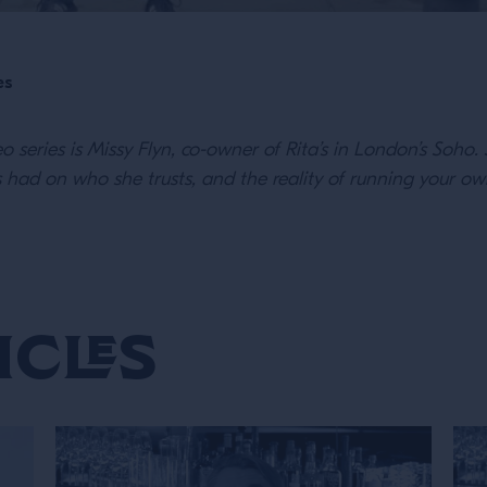
es
o series is Missy Flyn, co-owner of Rita’s in London’s Soho. 
s had on who she trusts, and the reality of running your ow
icles