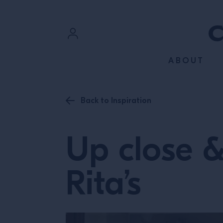
SKIP TO CONTENT
Sign In
ABOUT
Register
Back to Inspiration
Up close &
Rita’s