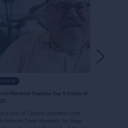
ARTICLE
ARTICLE
vid Wondrich Explains Top 5 Drinks of
Design, Iden
22
Occhipinti 
ke a look at Campari Academy's chat
Brand identit
th historian David Wondrich, for Deep
drinks and in