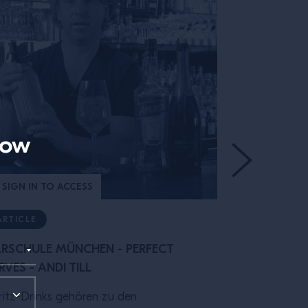
now
SIGN IN TO ACCESS
SIGN IN TO
ARTICLE
ARTICLE
RSCHULE MÜNCHEN - PERFECT
BARSCHULE
RVES - ANDI TILL
- ANDI TILL
ritz-Drinks gehören zu den
Der Whisky S