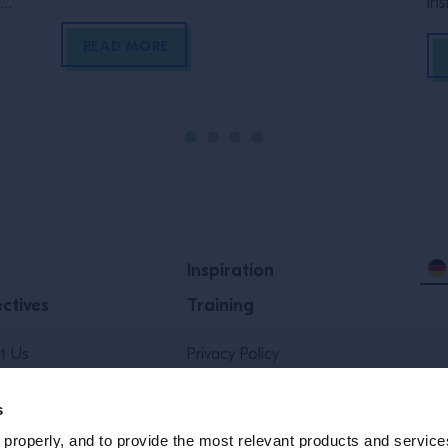
r
in
own
READ MORE
is
erts
Inspiration
ctives
Training
t Us
Privacy Policy
Policy
Terms & Conditions
s
properly, and to provide the most relevant products and services