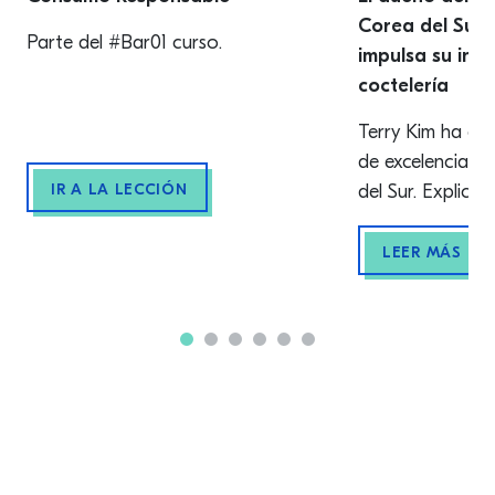
Corea del Sur
Parte del #Bar01 curso.
impulsa su indu
coctelería
Terry Kim ha con
de excelencia en
IR A LA LECCIÓN
del Sur. Explica 
puede inspirar a
futuras a medida
LEER MÁS
local sigue crec
ascendió a la ci
‘Felicidad’ es l
utiliza Terry Ki
[…]
Pie de pagina