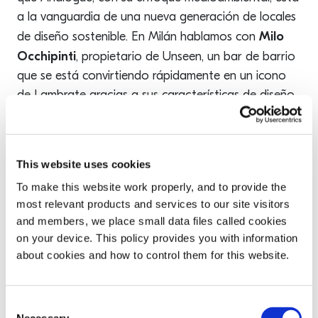
a la vanguardia de una nueva generación de locales
Milo
de diseño sostenible. En Milán hablamos con
Occhipinti
, propietario de Unseen, un bar de barrio
que se está convirtiendo rápidamente en un icono
de Lambrate gracias a sus características de diseño
únicas y a su éxito en las redes sociales. Su diseño y
su popularidad en las redes sociales lo están
convirtiendo rápidamente en un icono de Lambrate,
This website uses cookies
donde se respira la hospitalidad italiana y se redefine
To make this website work properly, and to provide the
por completo el concepto de bar italiano.
most relevant products and services to our site visitors
and members, we place small data files called cookies
También hablamos con el estudio de diseño Behind
on your device. This policy provides you with information
Bars, con sede en Oslo, cuyo trabajo se puede
about cookies and how to control them for this website.
encontrar en bares como Himkok (Oslo), SOMA
(Londres) y Graduate Hotel (Nueva York), y con el
que he trabajado estrechamente cuando estaba
Consent
Necessary