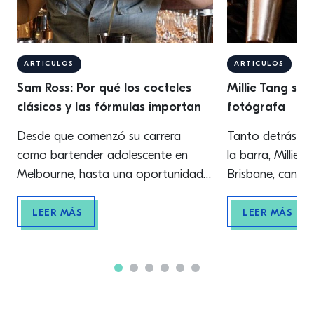
ARTICULOS
ARTICULOS
Sam Ross: Por qué los cocteles
Millie Tang sob
clásicos y las fórmulas importan
fotógrafa
Desde que comenzó su carrera
Tanto detrás d
como bartender adolescente en
la barra, Millie 
Melbourne, hasta una oportunidad
Brisbane, canali
clave en Milk & Honey de Nueva
para crear arte 
York, Sam Ross de Attaboy exalta
Explica cómo su
LEER MÁS
LEER MÁS
las virtudes de una base sólida en la
entrelazan: Des
coctelería. Cuando empecé como
memoria, he sid
bartender en Melbourne siendo un
creativa y muy vi
adolescente atrevido, sentía que
dibujaba y escrib
tenía un estilo y ritmo natural detrás
adolescencia, m