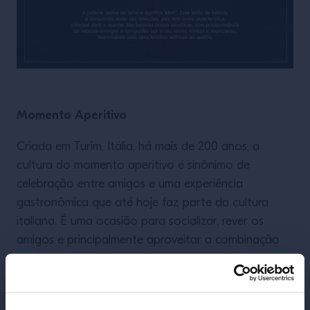
Momento Aperitivo
Criada em Turim, Itália, há mais de 200 anos, a
cultura do momento aperitivo é sinônimo de
celebração entre amigos e uma experiência
gastronômica que até hoje faz parte da cultura
italiana. É uma ocasião para socializar, rever os
amigos e principalmente aproveitar a combinação
de drinks e comida, ou seja, um coquetel sempre vem
acompanhado de um prato ou petisco que melhor
harmoniza com a bebida.