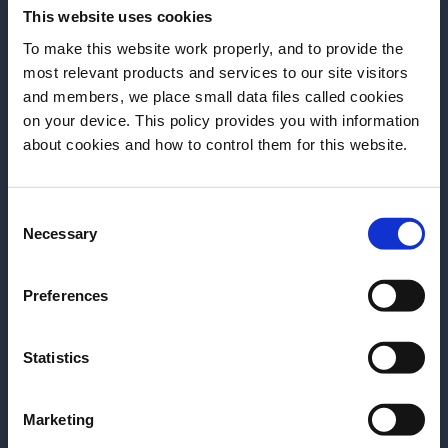
This website uses cookies
To make this website work properly, and to provide the
most relevant products and services to our site visitors
and members, we place small data files called cookies
on your device. This policy provides you with information
Antes de começar, precisamos saber sua
about cookies and how to control them for this website.
data de nascimento.
Consent
Por favor, selecione um País:
Necessary
Selection
Serviço Perfeito
Ou
Perfect Serve
, vai além de apenas seguir uma
Preferences
receita de coquetel. Envolve a concepção,
produção, elaboração e serviço impecável,
Statistics
expressando sua personalidade ao máximo. Embora
possa parecer complexo, o Perfect Serve leva em
Marketing
consideração todos os elementos do coquetel para