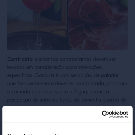
Contraste:
elementos contrastantes devem ser
levados em consideração para interações
específicas. Gordura é uma sensação de paladar
que frequentemente deve ser contrastada, pois com
a camada que deixa sobre a língua, diminui a
percepção de sabores tanto de alimento quanto de
bebida. Força alcoólica, amargor e acidez são
caminhos para se buscar esse contraste. Umami
contrasta com tosta e torra. Porém, é importante
que uma parte não se sobreponha à outra.