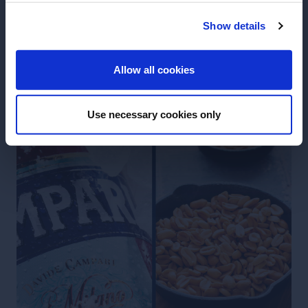
o exemplo do Salmão grelhado e Aperol Spritz,
Show details
onde as adocicadas do drink contrastam o salgado
ENTRAR
do peixe, que também tem sua untuosidade
Allow all cookies
contrastada pelo amargor e baixo teor alcoólico. E
os sabores cítricos/laranja do aperitivo
complementam o sabor do prato.
Use necessary cookies only