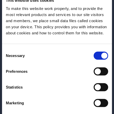
This website uses cookies
To make this website work properly, and to provide the
most relevant products and services to our site visitors
and members, we place small data files called cookies
on your device. This policy provides you with information
Antes de começar, precisamos saber sua
about cookies and how to control them for this website.
data de nascimento.
Consent
Por favor, selecione um País:
Necessary
Selection
Preferences
Complementação:
aqui, devemos pensar em
Statistics
alimento e bebidas como um elemento único para
buscar sabores de ambos os lados que se
Marketing
complementam. É uma diretriz mais complexa, mas
que quando bem aplicada gera resultados incríveis. É