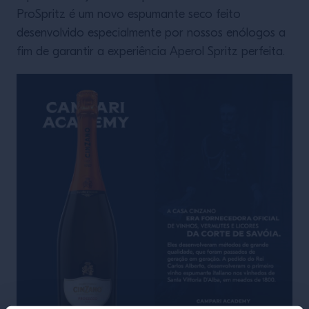
ProSpritz é um novo espumante seco feito
desenvolvido especialmente por nossos enólogos a
fim de garantir a experiência Aperol Spritz perfeita.