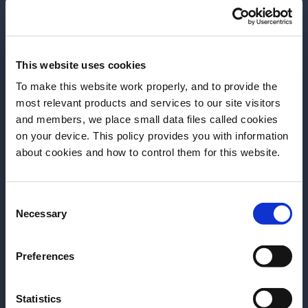
This website uses cookies
To make this website work properly, and to provide the
most relevant products and services to our site visitors
and members, we place small data files called cookies
on your device. This policy provides you with information
Antes de começar, precisamos saber sua
about cookies and how to control them for this website.
data de nascimento.
Consent
Por favor, selecione um País:
Necessary
Selection
Preferences
Statistics