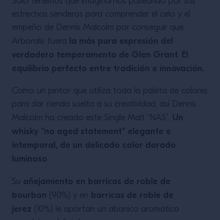
Solo tenemos que imaginarnos paseando por sus
estrechos senderos para comprender el celo y el
empeño de Dennis Malcolm por conseguir que
la más pura expresión del
Arboralis fuera
verdadero temperamento de Glen Grant
El
.
equilibrio perfecto entre tradición e innovación.
Como un pintor que utiliza toda la paleta de colores
para dar rienda suelta a su creatividad, así Dennis
Un
Malcolm ha creado este Single Malt “NAS”.
whisky “no aged statement” elegante e
intemporal, de un delicado color dorado
luminoso
.
añejamiento en barricas de roble de
Su
bourbon
barricas de roble de
(90%) y en
jerez
(10%) le aportan un abanico aromático