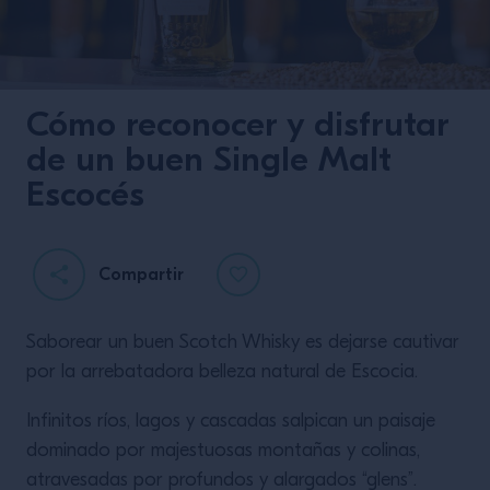
Cómo reconocer y disfrutar
de un buen Single Malt
Escocés
Compartir
Coctelería identitaria
- Chapeau 1987
Saborear un buen Scotch Whisky es dejarse cautivar
por la arrebatadora belleza natural de Escocia.
Infinitos ríos, lagos y cascadas salpican un paisaje
dominado por majestuosas montañas y colinas,
atravesadas por profundos y alargados “glens”.