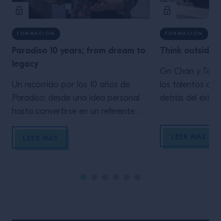
FORMACIÓN
FORMACIÓN
Paradiso 10 years; from dream to
Think outside o
legacy
Gn Chan y Tak
Un recorrido por los 10 años de
los talentos cre
Paradiso: desde una idea personal
detrás del éxito
hasta convertirse en un referente
Please y del Mart
mundial. Giacomo Giannotti y
bares más reco
LEER MÁS
Margarita Sader nos hablan de
York que han al
LEER MÁS
creatividad, storytelling, equipo,
la escena mixoló
errores, evolución del concepto y
En esta mastercl
cómo construir un legado sostenible
directo destilar 
en la coctelería moderna.
consejos sobre c
mundo de la coct