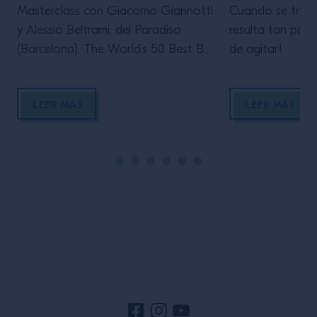
Masterclass con Giacomo Giannotti
Cuando se trata
y Alessio Beltrami, del Paradiso
resulta tan pers
(Barcelona), The World’s 50 Best Bar
de agitar!
2022, sobre creatividad, innovación y
gestión de una barra de cinco
LEER MÁS
LEER MÁS
estrellas. Masterclass realizada y
grabada en la Campari Academy el
16 de febrero del 2021.
Pie de página del sitio