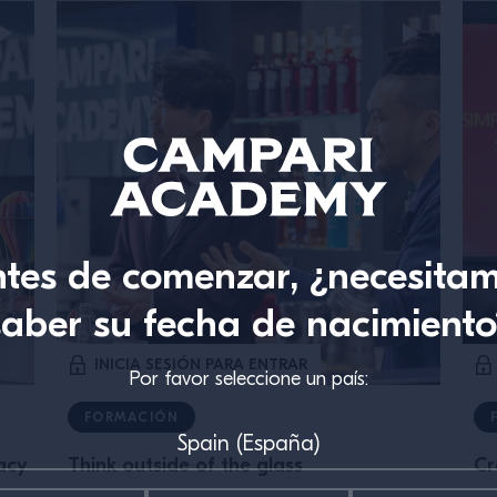
tes de comenzar, ¿necesita
saber su fecha de nacimiento
INICIA SESIÓN PARA ENTRAR
Por favor seleccione un país:
FORMACIÓN
acy
Think outside of the glass
Cr