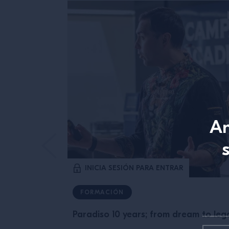
An
INICIA SESIÓN PARA ENTRAR
FORMACIÓN
Paradiso 10 years; from dream to leg