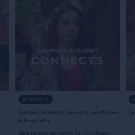
ENTREVISTA
Campari Academy Connects con Women
Le
& Hospitality
Siete mujeres del mundo de la coctelería,