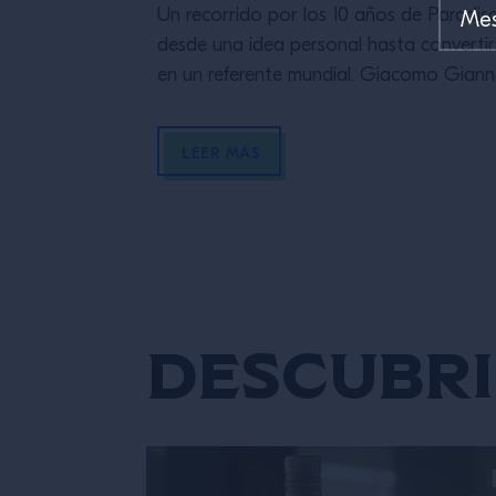
Un recorrido por los 10 años de Paradiso
desde una idea personal hasta convertir
en un referente mundial. Giacomo Giann
y Margarita Sader nos hablan de
creatividad, storytelling, equipo, errores,
LEER MÁS
evolución del concepto y cómo construi
legado sostenible en la coctelería mode
Descubri