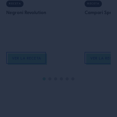
RECETA
RECETA
Negroni Revolution
Campari Spritz
VER LA RECETA
VER LA RECE
Pie de página del sitio