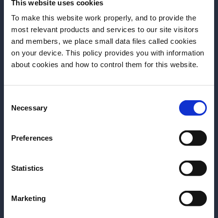
This website uses cookies
To make this website work properly, and to provide the
most relevant products and services to our site visitors
and members, we place small data files called cookies
on your device. This policy provides you with information
Antes de comenzar, ¿necesitamos saber su
about cookies and how to control them for this website.
FORMACIÓN
FORMACIÓN
fecha de nacimiento?
Paradiso 10 years; from dream to
Think outside o
Consent
Por favor seleccione un país:
legacy
Gn Chan y Tak
Necessary
Selection
Un recorrido por los 10 años de
los talentos cre
Paradiso: desde una idea personal
detrás del éxito
Preferences
hasta convertirse en un referente
Please y del Mart
mundial. Giacomo Giannotti y
bares más reco
Statistics
LEER MÁS
Margarita Sader nos hablan de
York que han al
LEER MÁS
creatividad, storytelling, equipo,
la escena mixoló
Marketing
errores, evolución del concepto y
En esta mastercl
cómo construir un legado sostenible
directo destilar 