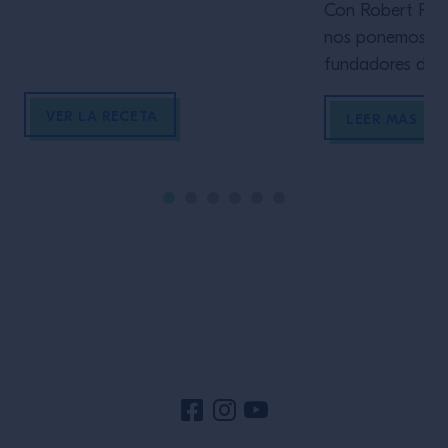
Con Robert Ruiz 
nos ponemos téc
fundadores de L
comparten con 
VER LA RECETA
experiencia en e
LEER MÁS
fermentados. Un
la Z, desde sus 
hasta su éxito e
todos los hitos 
selección de la 
Pie de página del sitio