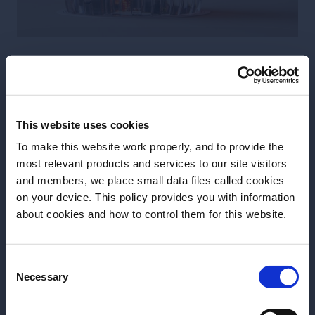
Más recetas
This website uses cookies
To make this website work properly, and to provide the
most relevant products and services to our site visitors
and members, we place small data files called cookies
on your device. This policy provides you with information
Antes de comenzar, ¿necesitamos saber su
about cookies and how to control them for this website.
fecha de nacimiento?
Consent
Por favor seleccione un país:
Necessary
Selection