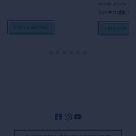
aproximado de l
Su inimitable sa
naturaleza 100%
VER LA RECETA
su irresistible 
LEER MÁS
los 3 elementos 
Ancho Reyes, co
conquistarás a tu
inevitable que 
alguien tuviera l
traer un licor de
Pie de página del sitio