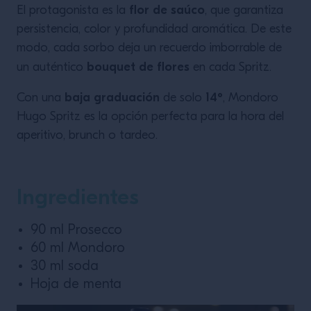
flor de saúco
El protagonista es la
, que garantiza
VER LA RECETA
persistencia, color y profundidad aromática. De este
modo, cada sorbo deja un recuerdo imborrable de
bouquet de flores
un auténtico
en cada Spritz.
baja graduación
14º
Con una
de solo
, Mondoro
Hugo Spritz es la opción perfecta para la hora del
aperitivo, brunch o tardeo.
Ingredientes
90 ml Prosecco
60 ml Mondoro
30 ml soda
Hoja de menta