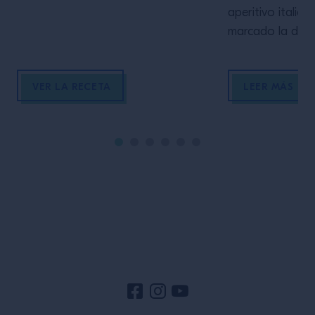
aperitivo italian
marcado la dife
con una cuidada
botánicos que s
VER LA RECETA
LEER MÁS
seis meses, Crod
perfil tan caract
ligeramente ama
dulce. Su burbuj
refrescante evoc
día luminoso, co
Pie de página del sitio