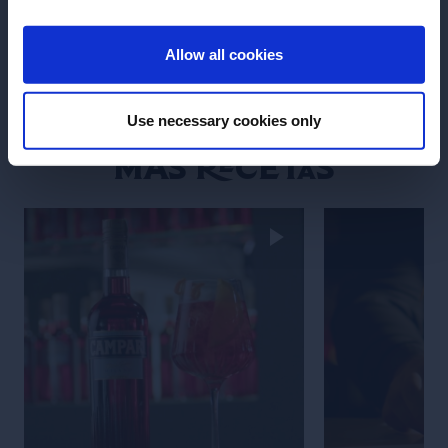
arriba, evitando así que las burbujas pierdan fuerza.
ENTER
Allow all cookies
Mondoro Hugo
Spritz
Sigue estos consejos y tu
será siempre perfecto.
Use necessary cookies only
Más recetas