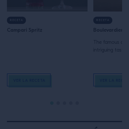
RECETA
RECETA
Campari Spritz
Boulevardier
The famous cock
intriguing taste.
VER LA RECETA
VER LA RECE