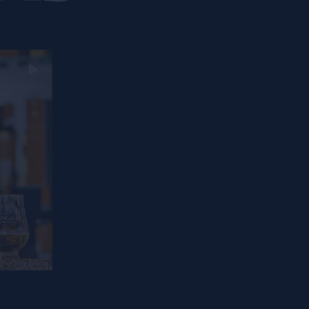
Rome Sustainable Food
Project, y un reconocimiento
sin límites de los agricultores
que ponen buena comida en
nuestras mesas. Como jefa
de educación, Clementine
impulsa los programas
internos y comunitarios de
intercambio de conocimiento
de Natoora, incluidas las
asociaciones con Chefs in
Schools y Greenside Primary
School, y un ensayo en seis
granjas de la Sustainable
Food Trust’s Global Farm
Metric.