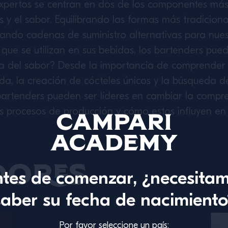
 expertos se centran en dos de los componentes más
s y el sabor. Equilibrando las formas más tradicion
ando cadenas de suministro alternativas para nues
s que se utilizan en sus bebidas, los bartenders p
ia del sabor? Desde la importancia de comprender l
a, la creación de cócteles únicos y la búsqueda de
bartenders pueden ser líderes en cambiar la compre
os procesos de producción y cómo estos influyen en 
dores
tes de comenzar, ¿necesita
saber su fecha de nacimiento
Por favor seleccione un país: