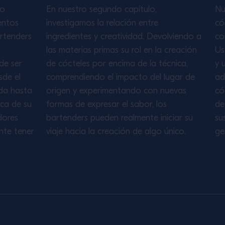
mo
En nuestro segundo capítulo,
Nu
entos
investigamos la relación entre
có
artenders
ingredientes y creatividad. Devolviendo a
co
las materias primas su rol en la creación
Us
de ser
de cócteles por encima de la técnica,
y 
sde el
comprendiendo el impacto del lugar de
ad
da hasta
origen y experimentando con nuevas
có
rca de su
formas de expresar el sabor, los
de
dores
bartenders pueden realmente iniciar su
su
nte tener
viaje hacia la creación de algo único.
ge