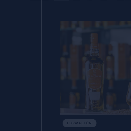
Natoora ha reconfigurado la
forma en que los chefs y
bartenders cocinan en más
de dos mil bares y cocinas en
Londres, París, Nueva York,
Copenhague, Miami y
Melbourne.
FORMACIÓN