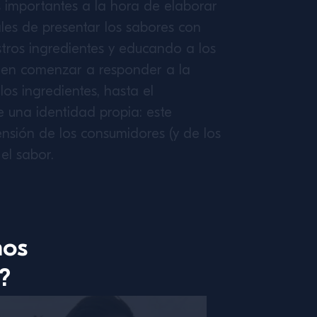
 importantes a la hora de elaborar
ales de presentar los sabores con
tros ingredientes y educando a los
ueden comenzar a responder a la
os ingredientes, hasta el
 una identidad propia: este
nsión de los consumidores (y de los
el sabor.
mos
?