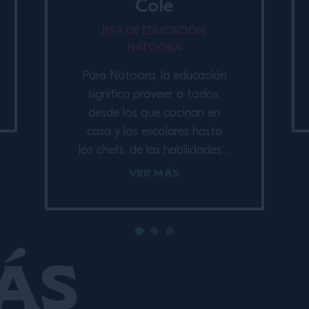
Cole
JEFA DE EDUCACIÓN,
NATOORA
Para Natoora, la educación
significa proveer a todos,
desde los que cocinan en
casa y los escolares hasta
los chefs, de las habilidades y
conocimientos que necesitan
Ver más
para tener un impacto
positivo en el sistema
alimentario. Clementine
asumió este desafío gracias
ás
a la experiencia en ambos
ámbitos, formada en el
Ballymaloe and Alice Waters’