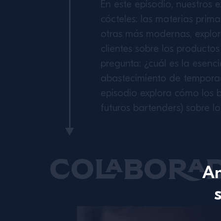
En este episodio, nuestros
cócteles: las materias prima
otras más modernas, explor
clientes sobre los producto
pregunta: ¿cuál es la esenc
abastecimiento de temporad
episodio explora cómo los 
futuros bartenders) sobre l
Colabora
An