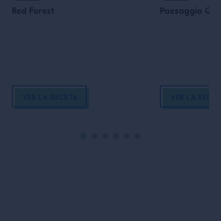
Red Forest
Paesaggio Qua
VER LA RECETA
VER LA RECE
Pie de página del sitio