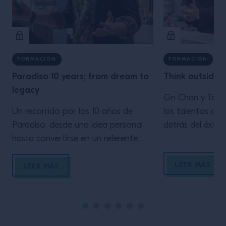
FORMACIÓN
FORMACIÓN
Paradiso 10 years; from dream to
Think outside o
legacy
Gn Chan y Tak
Un recorrido por los 10 años de
los talentos cre
Paradiso: desde una idea personal
detrás del éxito
hasta convertirse en un referente
Please y del Mart
mundial. Giacomo Giannotti y
bares más reco
LEER MÁS
Margarita Sader nos hablan de
York que han al
LEER MÁS
creatividad, storytelling, equipo,
la escena mixoló
errores, evolución del concepto y
En esta mastercl
cómo construir un legado sostenible
directo destilar 
en la coctelería moderna.
consejos sobre c