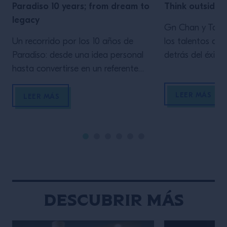
Paradiso 10 years; from dream to
Think outside o
legacy
Gn Chan y Tak
Un recorrido por los 10 años de
los talentos cre
Paradiso: desde una idea personal
detrás del éxito
hasta convertirse en un referente
Please y del Mart
mundial. Giacomo Giannotti y
bares más reco
LEER MÁS
Margarita Sader nos hablan de
York que han al
LEER MÁS
creatividad, storytelling, equipo,
la escena mixoló
errores, evolución del concepto y
En esta mastercl
cómo construir un legado sostenible
directo destilar 
en la coctelería moderna.
consejos sobre c
mundo de la coct
Descubrir más