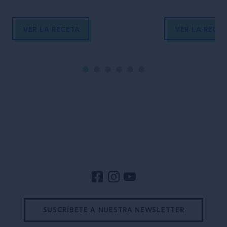
VER LA RECETA
VER LA RECE
Pie de página del sitio
SUSCRÍBETE A NUESTRA NEWSLETTER