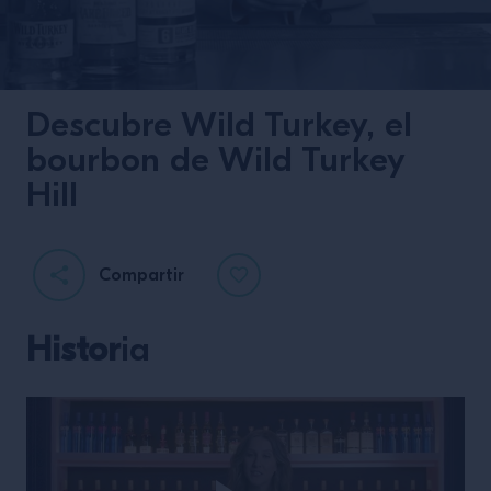
Descubre Wild Turkey, el
bourbon de Wild Turkey
Hill
Compartir
Coctelería
desescalada
Histor
ia