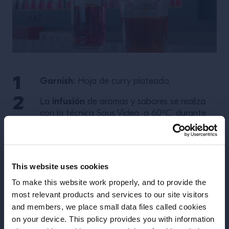
Garnish:
Hoja de curry plateado.
infusión
La
de aromas y sabores se realiza
con la técnica Sous Video, a 60ºC, durante
60 minutos, con el fin de aportar notas
especiadas y tostadas de frutos secos.
cóctel emblemático del Tres
This website uses cookies
Boulevardiar es un
Monos
notas tostadas y
. Un Boulevardier con
To make this website work properly, and to provide the
especiadas
most relevant products and services to our site visitors
.
and members, we place small data files called cookies
on your device. This policy provides you with information
Antes de comenzar, ¿necesitamos saber su