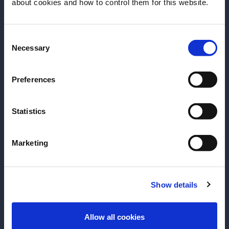
Más recetas
about cookies and how to control them for this website.
fecha de nacimiento?
Consent
Por favor seleccione un país:
Necessary
Selection
Preferences
Statistics
Marketing
Show details
RECETA
RECETA
Sarti Spritz
Umami
ENTER
Allow all cookies