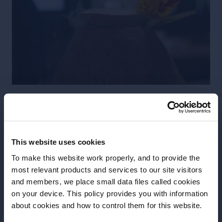
Garnish:
Flores comestibles
Copa:
Volcán
This website uses cookies
Técnica:
Escanciado
To make this website work properly, and to provide the
most relevant products and services to our site visitors
and members, we place small data files called cookies
Más recetas
on your device. This policy provides you with information
Antes de comenzar, ¿necesitamos saber su
about cookies and how to control them for this website.
fecha de nacimiento?